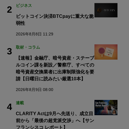
ビジネス
2
ビットコイン決済BTCpayに重大な脆
弱性
2026年8月8日 11:29
取材・コラム
3
【速報】金融庁、暗号資産・ステーブ
ルコイン課を新設／警察庁、すべての
暗号資産交換業者に出庫制限強化を要
請【日曜日に読みたい厳選10本】
2026年8月9日 08:00
連載
4
CLARITY Actは9月へ先送り、成立目
前から「最後の超党派交渉」へ【サン
フランシスコ レポート】