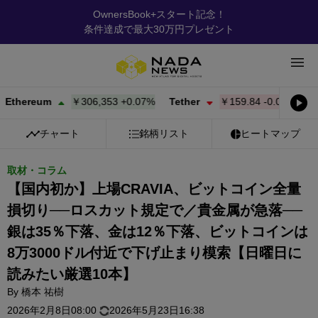
OwnersBook+スタート記念！
条件達成で最大30万円プレゼント
eum
￥306,353
+
0.07%
Tether
￥159.84
-0.02%
BNB
チャート
銘柄リスト
ヒートマップ
取材・コラム
【国内初か】上場CRAVIA、ビットコイン全量
損切り──ロスカット規定で／貴金属が急落──
銀は35％下落、金は12％下落、ビットコインは
8万3000ドル付近で下げ止まり模索【日曜日に
読みたい厳選10本】
By
橋本 祐樹
2026年2月8日08:00
2026年5月23日16:38