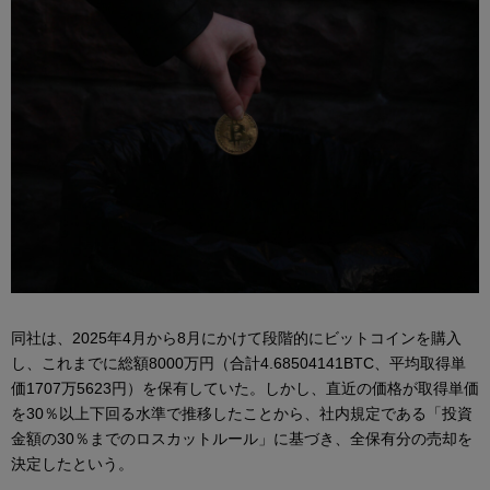
同社は、2025年4月から8月にかけて段階的にビットコインを購入
し、これまでに総額8000万円（合計4.68504141BTC、平均取得単
価1707万5623円）を保有していた。しかし、直近の価格が取得単価
を30％以上下回る水準で推移したことから、社内規定である「投資
金額の30％までのロスカットルール」に基づき、全保有分の売却を
決定したという。