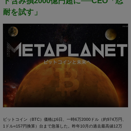
ト含み損2000億円超に──CEO「忍
耐を試す」
ビットコイン（BTC）価格は6日、一時6万2000ドル（約974万円、
1ドル=157円換算）台まで急落した。昨年10月の過去最高値12万