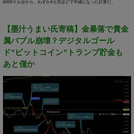
6000ドル台から、わずか4カ月ほどで半値になった計算だ。
【墨汁うまい氏寄稿】金暴落で貴金
属バブル崩壊？デジタルゴール
ド”ビットコイン”トランプ貯金も
あと僅か