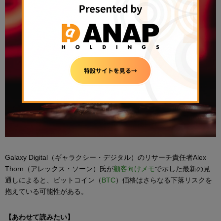
Galaxy Digital（ギャラクシー・デジタル）のリサーチ責任者Alex
Thorn（アレックス・ソーン）氏が
顧客向けメモ
で示した最新の見
通しによると、ビットコイン（
BTC
）価格はさらなる下落リスクを
抱えている可能性がある。
【あわせて読みたい】