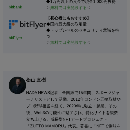
◆1万円以上の入金で現金1,000円獲得
bitbank
▷
無料で口座開設する
◁
【
初心者にもおすすめ】
◆国内最大級の取引量
◆トップレベルのセキュリティ意識を持
つ
bitFlyer
▷
無料で口座開設する
◁
栃山 直樹
NADA NEWS記者：全国紙で15年間、スポーツジャ
ーナリストとして活動。2012年ロンドン五輪取材や
プロ野球担当を経て、2020年に独立・起業。その
後、Web3の可能性に魅了され、特化サイトを複数
立ち上げる。成長型NFTアートプロジェクト
「ZUTTO MAMORU」代表。著書に「NFTで趣味を