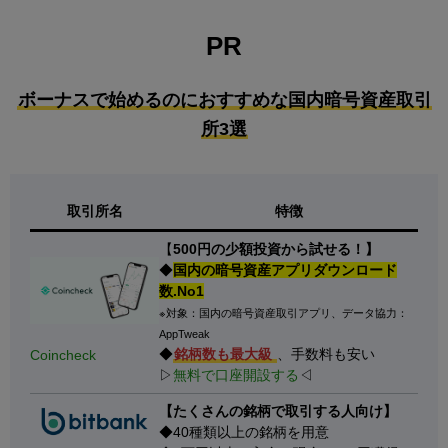
PR
ボーナスで始めるのにおすすめな国内暗号資産取引
所3選
取引所名
特徴
【
500円の少額投資から試せる！】
◆
国内の暗号資産アプリダウンロード
数.No1
※対象：国内の暗号資産取引アプリ、データ協力：
AppTweak
◆
銘柄数も最大級
、手数料も安い
Coincheck
▷
無料で口座開設する
◁
【たくさんの銘柄で取引する人向け】
◆40種類以上の銘柄を用意