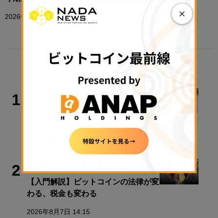
×
2026年1月22日 12:44
TRENDING
政策・規制
1
金融庁、暗号資産新課のトップに安富
氏
2026年8月7日 17:26
取材・コラム
2
【入門解説】ビットコインの法律が変
わる、税金も変わる
2026年8月7日 14:15