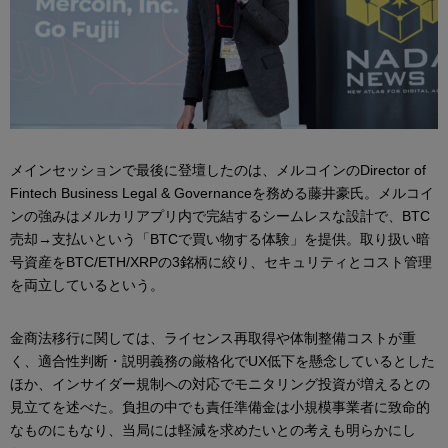
メインセッションで最後に登壇したのは、メルコインのDirector of
Fintech Business Legal & Governanceを務める藤井豪氏。メルコイ
ンの強みはメルカリアプリ内で完結するシームレスな設計で、BTC
売却→支払いという「BTCで買い物する体験」を提供。取り扱い暗
号資産をBTC/ETH/XRPの3銘柄に絞り、セキュリティとコスト管理
を両立しているという。
金商法移行に関しては、ライセンス再取得や体制整備コストが重
く、適合性判断・説明義務の厳格化でUX低下を懸念しているとした
ほか、インサイダー規制への対応でモニタリング投資が増えるとの
見立てを述べた。負担の中でも責任準備金は小規模事業者に致命的
なものにもなり、当局には軽減を求めたいとの考えも明らかにし