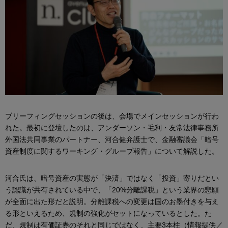
ブリーフィングセッションの後は、会場でメインセッションが行わ
れた。最初に登壇したのは、アンダーソン・毛利・友常法律事務所
外国法共同事業のパートナー、河合健弁護士で、金融審議会「暗号
資産制度に関するワーキング・グループ報告」について解説した。
河合氏は、暗号資産の実態が「決済」ではなく「投資」寄りだとい
う認識が共有されている中で、「20%分離課税」という業界の悲願
が全面に出た形だと説明。分離課税への変更は国のお墨付きを与え
る形といえるため、規制の強化がセットになっているとした。た
だ、規制は有価証券のそれと同じではなく、主要3本柱（情報提供／