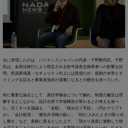
次に登壇したのは、バイナンスジャパンの代表・千野剛司氏。千野
氏は、金商法移行により想定される暗号資産交換業者への影響を説
明。投資家保護・セキュリティ向上には賛成だが、規制の水準とタ
イミングを誤ると事業者負担が過重になるとの懸念を述べていた。
特に重要な論点として、責任準備金について触れ、制度の趣旨は理
解するとしながら、設計次第で市場構造が変わるとの考えを述べ
た。尽くすべき議論も、「金額」「積み立て手段」（円かクリプト
か）「会計処理」「優先弁済権の扱い」「BSに入れたときの取り出
し難さ」など、多岐に渡るとした上で、「預かり資産に連動して積
み立てることになっているのは、主要国では英国くらいだ」などと