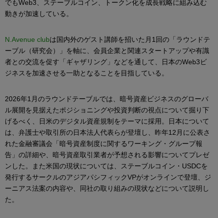
でもWeb3、ステーブルコイン、トークン化を成長戦略に組み込む
動きが加速している。
N.Avenue club
は国内外のゲスト講師を招いた月1回の「ラウンドテ
ーブル（研究会）」を軸に、会員企業と関連スタートアップや有識
者との交流を促す「ギャザリング」などを通して、日本のWeb3ビ
ジネスを加速させる一助となることを目指している。
2026年1月のラウンドテーブルでは、暗号資産ビジネスのグローバ
ル展開を見据えたポジショニングや投資判断の視点について掘り下
げるべく、日米のデジタル資産規制をテーマに採用。日本について
は、弁護士や取引所の日本法人代表らが登壇し、昨年12月に公表さ
れた金融審議会「暗号資産制度に関するワーキング・グループ報
告」の詳細や、暗号資産取引業者が予想される影響についてプレゼ
ンした。また米国の現状については、ステーブルコイン・USDCを
発行するサークルのアジアパシフィックVPがオンラインで登壇、ジ
ーニアス法案の内容や、同社の取り組みの現状などについて説明し
た。