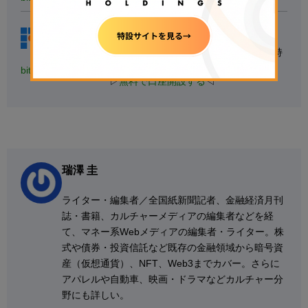
【
初心者にもおすすめ】
◆国内最大級の取引量
◆トップレベルのセキュリティ意識を持
つ
bitFlyer
▷
無料で口座開設する
◁
瑞澤 圭
ライター・編集者／全国紙新聞記者、金融経済月刊
誌・書籍、カルチャーメディアの編集者などを経
て、マネー系Webメディアの編集者・ライター。株
式や債券・投資信託など既存の金融領域から暗号資
産（仮想通貨）、NFT、Web3までカバー。さらに
アパレルや自動車、映画・ドラマなどカルチャー分
野にも詳しい。