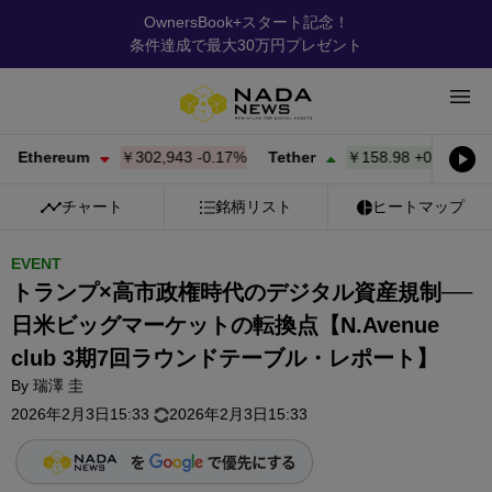
OwnersBook+スタート記念！
条件達成で最大30万円プレゼント
ereum
￥302,943
-0.17%
Tether
￥158.98
+
0.03%
BNB
チャート
銘柄リスト
ヒートマップ
EVENT
トランプ×高市政権時代のデジタル資産規制──
日米ビッグマーケットの転換点【N.Avenue
club 3期7回ラウンドテーブル・レポート】
By
瑞澤 圭
2026年2月3日15:33
2026年2月3日15:33