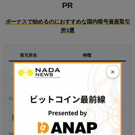
PR
ボーナスで始めるのにおすすめな国内暗号資産取引
所3選
取引所名
特徴
【
500円の少額投資から試せる！】
×
◆
国内の暗号資産アプリダウンロード
数.No1
※対象：国内の暗号資産取引アプリ、データ協力：
AppTweak
◆
銘柄数も最大級
、手数料も安い
Coincheck
▷
無料で口座開設する
◁
【たくさんの銘柄で取引する人向け】
◆40種類以上の銘柄を用意
◆1万円以上の入金で現金1,000円獲得
bitbank
▷
無料で口座開設する
◁