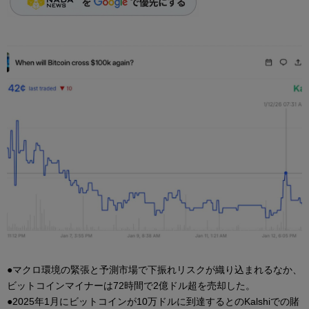
●マクロ環境の緊張と予測市場で下振れリスクが織り込まれるなか、
ビットコインマイナーは72時間で2億ドル超を売却した。
●2025年1月にビットコインが10万ドルに到達するとのKalshiでの賭