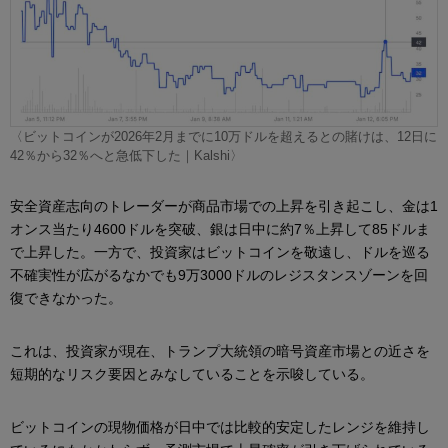
〈ビットコインが2026年2月までに10万ドルを超えるとの賭けは、12日に
42％から32％へと急低下した｜Kalshi〉
安全資産志向のトレーダーが商品市場での上昇を引き起こし、金は1
オンス当たり4600ドルを突破、銀は日中に約7％上昇して85ドルま
で上昇した。一方で、投資家はビットコインを敬遠し、ドルを巡る
不確実性が広がるなかでも9万3000ドルのレジスタンスゾーンを回
復できなかった。
これは、投資家が現在、トランプ大統領の暗号資産市場との近さを
短期的なリスク要因とみなしていることを示唆している。
ビットコインの現物価格が日中では比較的安定したレンジを維持し