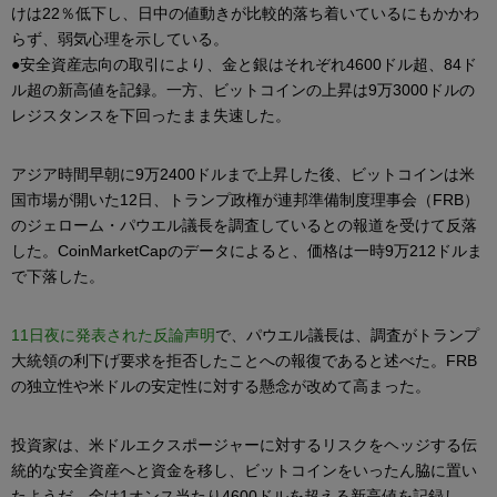
けは22％低下し、日中の値動きが比較的落ち着いているにもかかわ
らず、弱気心理を示している。
●安全資産志向の取引により、金と銀はそれぞれ4600ドル超、84ド
ル超の新高値を記録。一方、ビットコインの上昇は9万3000ドルの
レジスタンスを下回ったまま失速した。
アジア時間早朝に9万2400ドルまで上昇した後、ビットコインは米
国市場が開いた12日、トランプ政権が連邦準備制度理事会（FRB）
のジェローム・パウエル議長を調査しているとの報道を受けて反落
した。CoinMarketCapのデータによると、価格は一時9万212ドルま
で下落した。
11日夜に発表された反論声明
で、パウエル議長は、調査がトランプ
大統領の利下げ要求を拒否したことへの報復であると述べた。FRB
の独立性や米ドルの安定性に対する懸念が改めて高まった。
投資家は、米ドルエクスポージャーに対するリスクをヘッジする伝
統的な安全資産へと資金を移し、ビットコインをいったん脇に置い
たようだ。金は1オンス当たり4600ドルを超える新高値を記録し、