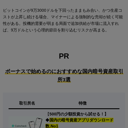
ビットコインが9万3000ドルを下回ったままもみ合い、かつ生産コ
ストが上昇し続ける場合、マイナーによる強制的な売却が続く可能
性がある。投機的需要が弱まる局面で追加供給が市場に流入すれ
ば、9万ドルという心理的節目を割り込むリスクが高まる。
PR
ボーナスで始めるのにおすすめな国内暗号資産取引
所3選
取引所名
特徴
【
500円の少額投資から試せる！】
◆
国内の暗号資産アプリダウンロード
数.No1