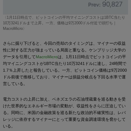
〈1月11日時点で、ビットコインの平均マイニングコストは1BTC当たり
10万3241ドルまで上昇。一方、価格は9万2000ドル付近で頭打ち｜
MacroMicro〉
さらに掘り下げると、今回の売却のタイミングは、マイナーの収益
性に対する圧力が強まっている局面と重なる。ケンブリッジ大学の
データを引用して
MacroMicro
は、1月11日時点でビットコインの平
均マイニングコストが1BTC当たり10万3241ドルに達し、24時間で
1.7％上昇したと報告している。一方、ビットコイン価格は9万2000
ドル前後で推移しており、マイナーは損益分岐点を下回る水準で運
営している。
電力コストの上昇に加え、ベネズエラの石油埋蔵量を巡る動きを受
けた世界的なエネルギー市場の変動が、収益性をさらに圧迫してい
る。同時に、米国の金融政策を巡る新たな政治的不確実性は、レバ
レッジに依存するマイナーにとって重要な資金調達環境を脅かして
いる。