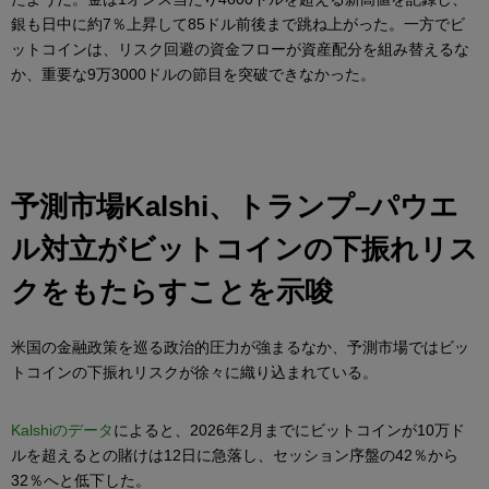
銀も日中に約7％上昇して85ドル前後まで跳ね上がった。一方でビ
ットコインは、リスク回避の資金フローが資産配分を組み替えるな
か、重要な9万3000ドルの節目を突破できなかった。
予測市場
Kalshi、トランプ–パウエ
ル対立がビットコインの下振れリス
クをもたらすことを示唆
米国の金融政策を巡る政治的圧力が強まるなか、予測市場ではビッ
トコインの下振れリスクが徐々に織り込まれている。
Kalshiのデータ
によると、2026年2月までにビットコインが10万ド
ルを超えるとの賭けは12日に急落し、セッション序盤の42％から
32％へと低下した。