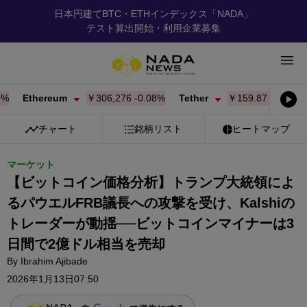
日本円建てBTC・ETHインデックス「NADA」
テスト算出開始・利用企業募集
Ethereum
￥306,276
-0.08%
Tether
￥159.87
-0.01%
BN
チャート
銘柄リスト
ヒートマップ
マーケット
【ビットコイン価格分析】トランプ大統領によ
るパウエルFRB議長への攻撃を受け、Kalshiの
トレーダーが動揺──ビットコインマイナーは3
日間で2億ドル相当を売却
By
Ibrahim Ajibade
2026年1月13日07:50