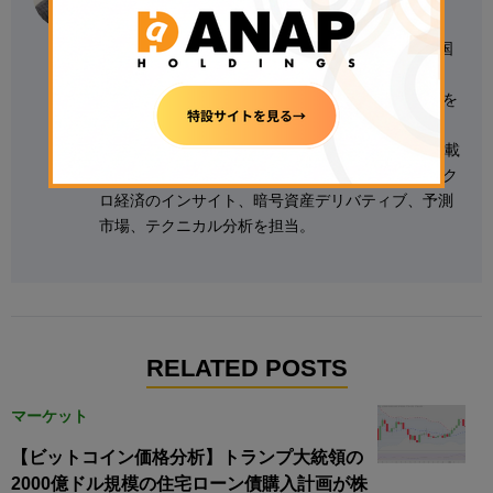
金融マーケットアナリスト。ナイジェリアの
University of Ibadan（イバダン大学）卒業後、同国
の大手銀行Access Bankで法人向け業務を担当。
2020年以降、暗号資産関連のリサーチやレポートを
手がけ、これまでにCoinmarketcap、Beincrypto、
Crypto.news、FXStreet、Yahoo Financeなどに掲載
されている。 オンチェーン分析、グローバル・マク
ロ経済のインサイト、暗号資産デリバティブ、予測
市場、テクニカル分析を担当。
RELATED POSTS
マーケット
【ビットコイン価格分析】トランプ大統領の
2000億ドル規模の住宅ローン債購入計画が株