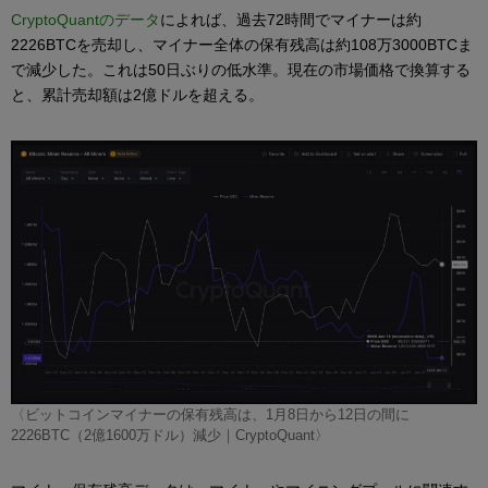
CryptoQuantのデータ
によれば、過去72時間でマイナーは約
2226BTCを売却し、マイナー全体の保有残高は約108万3000BTCま
で減少した。これは50日ぶりの低水準。現在の市場価格で換算する
と、累計売却額は2億ドルを超える。
〈ビットコインマイナーの保有残高は、1月8日から12日の間に
2226BTC（2億1600万ドル）減少｜CryptoQuant〉