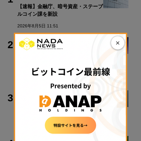
【速報】金融庁、暗号資産・ステーブ
ルコイン課を新設
2026年8月5日 11:51
ビットコイン
×
2
4万3000BTC保有のメタプラネット
CEO、Coldcard流出問題受け自社の
保管体制明かす
2026年8月5日 16:49
マーケット
3
モナコイン、「ブロック生成されず」
送受金停止
2026年8月5日 22:13
ビットコイン