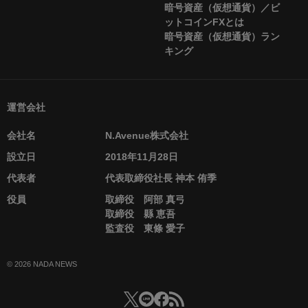
暗号資産（仮想通貨）／ビ
ットコインFXとは
暗号資産（仮想通貨）ラン
キング
運営会社
会社名
N.Avenue株式会社
設立日
2018年11月28日
代表者
代表取締役社長 神本 侑季
役員
取締役 阿部 真弓
取締役 縣 恵吾
監査役 東條 愛子
© 2026 NADA NEWS