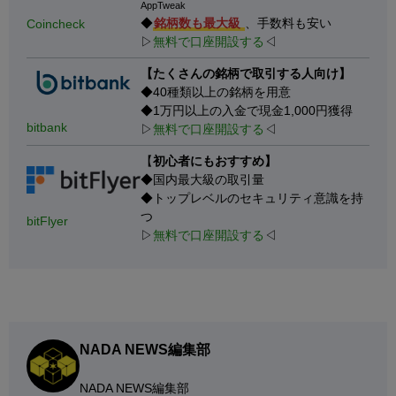
AppTweak
◆
銘柄数も最大級
、手数料も安い
Coincheck
▷
無料で口座開設する
◁
【たくさんの銘柄で取引する人向け】
◆40種類以上の銘柄を用意
◆1万円以上の入金で現金1,000円獲得
bitbank
▷
無料で口座開設する
◁
【
初心者にもおすすめ】
◆国内最大級の取引量
◆トップレベルのセキュリティ意識を持
つ
bitFlyer
▷
無料で口座開設する
◁
NADA NEWS編集部
NADA NEWS編集部