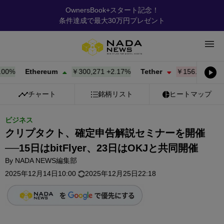
OwnersBook+スタート記念！
条件達成で最大30万円プレゼント
%
Ethereum
￥300,271
+
2.17%
Tether
￥156.97
-0.02%
チャート
銘柄リスト
ヒートマップ
ビジネス
クリプタクト、確定申告解説セミナーを開催
──15日はbitFlyer、23日はOKJと共同開催
By
NADA NEWS編集部
2025年12月14日10:00
2025年12月25日22:18