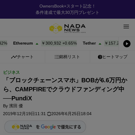
OwnersBook+スタート記念！
条件達成で最大30万円プレゼント
Ethereum
￥300,932
+
0.65%
Tether
￥157.20
+
0.02%
チャート
銘柄リスト
ヒートマップ
ビジネス
「ブロックチェーンスマホ」BOBが6.6万円か
ら、CAMPFIREでクラウドファンディング中
──PundiX
By
濱田 優
2019年12月19日11:31
2026年6月25日18:04