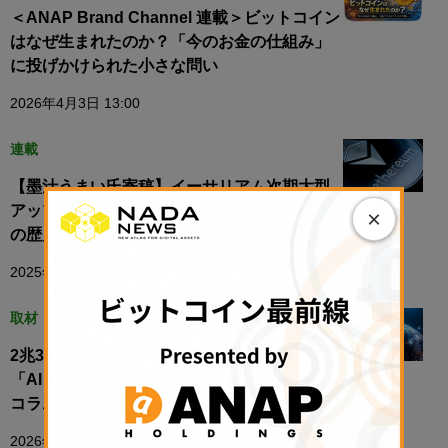
＜ANAP Brand Channel 連載＞ビットコイン
はなぜ生まれたのか？「今のお金の仕組み」
に投げかけられた小さな問い
2026年4月3日 13:00
連載
【墨汁うまい氏寄稿】イーサリアム次期大型
アップデート「フサカ」はブロックチェーン
×
の歴史を大きく変える
2025年12月3日 10:00
取材・コラム
2兆3700億円を調達した米トップVC、なぜ
「AIと暗号資産」を同時に語るのか【編集長
コラム】
2026年1月12日 08:00