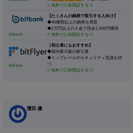
▷
無料で口座開設する
◁
【たくさんの銘柄で取引する人向け】
◆40種類以上の銘柄を用意
◆1万円以上の入金で現金1,000円獲得
bitbank
▷
無料で口座開設する
◁
【
初心者にもおすすめ】
◆国内最大級の取引量
◆トップレベルのセキュリティ意識を持
つ
bitFlyer
▷
無料で口座開設する
◁
濱田 優