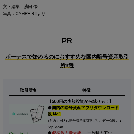
文・編集：濱田 優
写真：CAMPFIREより
PR
ボーナスで始めるのにおすすめな国内暗号資産取引
所3選
取引所名
特徴
【
500円の少額投資から試せる！】
◆
国内の暗号資産アプリダウンロード
数.No1
※対象：国内の暗号資産取引アプリ、データ協力：
AppTweak
◆
銘柄数も最大級
、手数料も安い
Coincheck