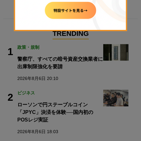
TRENDING
政策・規制
1
警察庁、すべての暗号資産交換業者に
出庫制限強化を要請
2026年8月6日 20:10
ビジネス
2
ローソンで円ステーブルコイン
「JPYC」決済を体験──国内初の
POSレジ実証
2026年8月6日 18:03