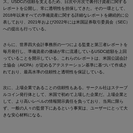
ス。USDCの信頼を支えるため、日次や月次で裏付け資産に関する
レポートを公開し、常に透明性を担保してきた。その一環として、
2018年以来すべての準備資産に関する詳細なレポートを継続的に公
表しており、2021年および2022年には米国証券取引委員会（SEC）
への提出も行っている。
さらに、世界四大会計事務所の一つによる監査と第三者レポートを
毎月発行し、準備資産の価値が常に流通しているUSDC総額を上回
っていることを開示している。これらのレポートは、米国公認会計
士協会（AICPA）が定めるアテステーション基準に基づいて作成さ
れており、最高水準の信頼性と透明性を保証している。
次に、上場企業であることの信頼性もある。サークル社はステーブ
ルコイン発行体として、米国で初めて上場した企業だ。上場企業と
して、より高いレベルの情報開示責任を負っており、当局に限ら
ず、一般の人々の監督下にあるという事実は、ユーザーにとって大
きな安心材料になる。