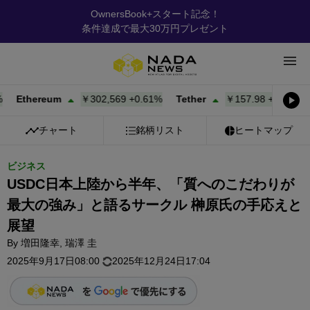
OwnersBook+スタート記念！
条件達成で最大30万円プレゼント
hereum
￥302,569
+
0.61%
Tether
￥157.98
+
0.02%
BNB
チャート
銘柄リスト
ヒートマップ
ビジネス
USDC日本上陸から半年、「質へのこだわりが
最大の強み」と語るサークル 榊原氏の手応えと
展望
By
増田隆幸
,
瑞澤 圭
2025年9月17日08:00
2025年12月24日17:04