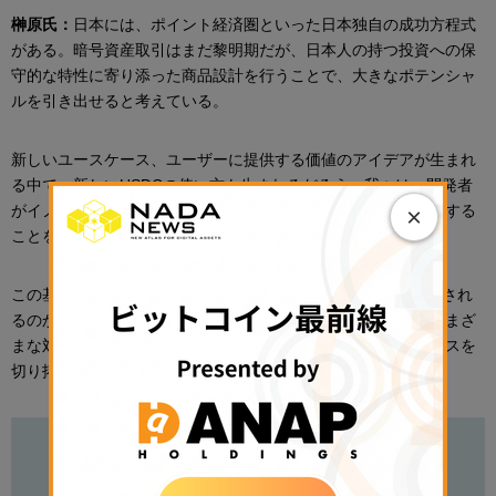
榊原氏：
日本には、ポイント経済圏といった日本独自の成功方程式
がある。暗号資産取引はまだ黎明期だが、日本人の持つ投資への保
守的な特性に寄り添った商品設計を行うことで、大きなポテンシャ
ルを引き出せると考えている。
新しいユースケース、ユーザーに提供する価値のアイデアが生まれ
る中で、新しいUSDCの使い方も生まれるだろう。我々は、開発者
がイノベーションを生み出せるようなプラットフォームを提供する
×
ことを目指している。
この基盤の上で、USDCを使ってどのような新しい価値が創造され
るのか楽しみにしているし、我々としても、よりオープンにさまざ
まな対話を重ねながら、日本の皆様と一緒に新しいユースケースを
切り拓いていきたいと考えている。