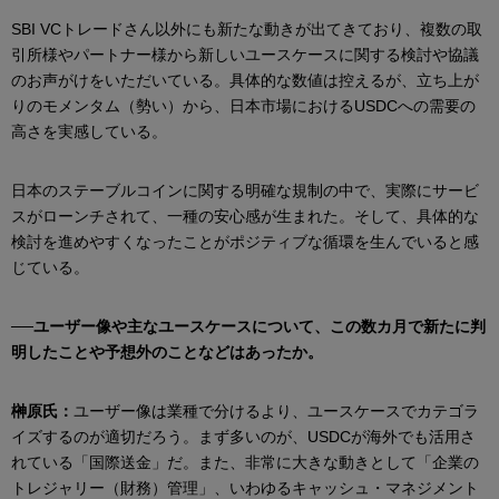
SBI VCトレードさん以外にも新たな動きが出てきており、複数の取
引所様やパートナー様から新しいユースケースに関する検討や協議
のお声がけをいただいている。具体的な数値は控えるが、立ち上が
りのモメンタム（勢い）から、日本市場におけるUSDCへの需要の
高さを実感している。
日本のステーブルコインに関する明確な規制の中で、実際にサービ
スがローンチされて、一種の安心感が生まれた。そして、具体的な
検討を進めやすくなったことがポジティブな循環を生んでいると感
じている。
──ユーザー像や主なユースケースについて、この数カ月で新たに判
明したことや予想外のことなどはあったか。
榊原氏：
ユーザー像は業種で分けるより、ユースケースでカテゴラ
イズするのが適切だろう。まず多いのが、USDCが海外でも活用さ
れている「国際送金」だ。また、非常に大きな動きとして「企業の
トレジャリー（財務）管理」、いわゆるキャッシュ・マネジメント