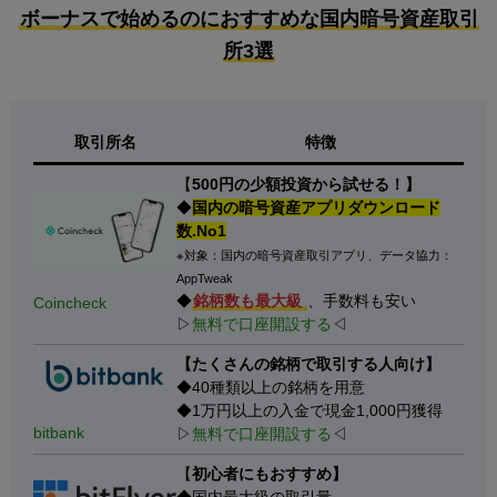
ボーナスで始めるのにおすすめな国内暗号資産取引
所3選
取引所名
特徴
【
500円の少額投資から試せる！】
◆
国内の暗号資産アプリダウンロード
数.No1
※対象：国内の暗号資産取引アプリ、データ協力：
AppTweak
◆
銘柄数も最大級
、手数料も安い
Coincheck
▷
無料で口座開設する
◁
【たくさんの銘柄で取引する人向け】
◆40種類以上の銘柄を用意
◆1万円以上の入金で現金1,000円獲得
bitbank
▷
無料で口座開設する
◁
【
初心者にもおすすめ】