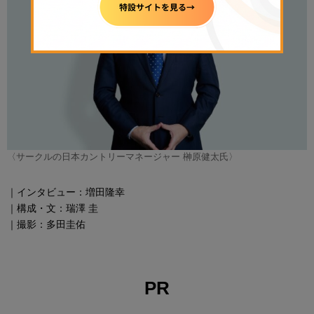
〈サークルの日本カントリーマネージャー 榊原健太氏〉
｜インタビュー：増田隆幸
｜構成・文：瑞澤 圭
｜撮影：多田圭佑
PR