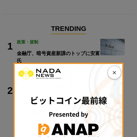
TRENDING
政策・規制
1
金融庁、暗号資産新課のトップに安富
氏
×
2026年8月7日 17:26
ビットコイン
2
暗号資産20％分離課税は2028年1月か
ら──井林たつのり議員が語る「日本
版ビットコインETF」と税制改正の先
【エックスウィン】
2026年8月8日 06:00