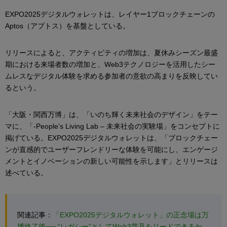
EXPO2025デジタルウォレットは、レイヤー1ブロックチェーンの
Aptos（アプトス）を基盤としている。
リリースによると、アクティビティの増加は、夏休みシーズン最盛
期における来場者数の増加と、Web3テクノロジーを活用したシー
ムレスなデジタル体験を求める参加者の意欲の高まりを反映してい
るという。
「大阪・関西万博」は、「いのち輝く未来社会のデザイン」をテー
マに、「-People’s Living Lab – 未来社会の実験場」をコンセプトに
掲げている。EXPO2025デジタルウォレットは、「ブロックチェー
ンが直感的でユーザーフレンドリーな体験を可能にし、エンゲージ
メントとイノベーションの新しい可能性を示します」とリリースは
述べている。
関連記事：
「EXPO2025デジタルウォレット」の正念場は万
博終了後── “レガシー”としてWeb3普及をリードできるか