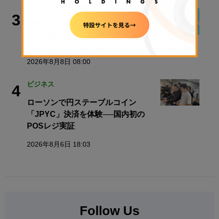
連載
3
今週のWeb3ニュースをおさらい！
【毎週土曜日はNADAクイズ_Vol.7】
2026年8月8日 08:00
ビジネス
4
ローソンで円ステーブルコイン
「JPYC」決済を体験──国内初の
POSレジ実証
2026年8月6日 18:03
Follow Us