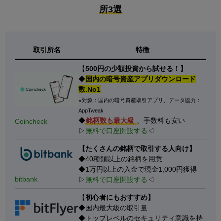
所3選
取引所名
特徴
【
500円の少額投資から試せる！】
◆
国内の暗号資産アプリダウンロード
数.No1
※対象：国内の暗号資産取引アプリ、データ協力：
AppTweak
◆
銘柄数も最大級
、手数料も安い
Coincheck
▷
無料で口座開設する
◁
【たくさんの銘柄で取引する人向け】
◆40種類以上の銘柄を用意
◆1万円以上の入金で現金1,000円獲得
bitbank
▷
無料で口座開設する
◁
【
初心者にもおすすめ】
◆国内最大級の取引量
◆トップレベルのセキュリティ意識を持