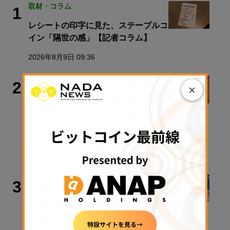
取材・コラム
1
レシートの印字に見た、ステーブルコ
イン「隔世の感」【記者コラム】
2026年8月9日 09:36
取材・コラム
2
×
【速報】金融庁、暗号資産・ステーブ
ルコイン課を新設／警察庁、すべての
暗号資産交換業者に出庫制限強化を要
請【日曜日に読みたい厳選10本】
2026年8月9日 08:00
政策・規制
3
クラリティ法案、9月15日に審議入り
手続き採決可能に──米政府が日程公
表