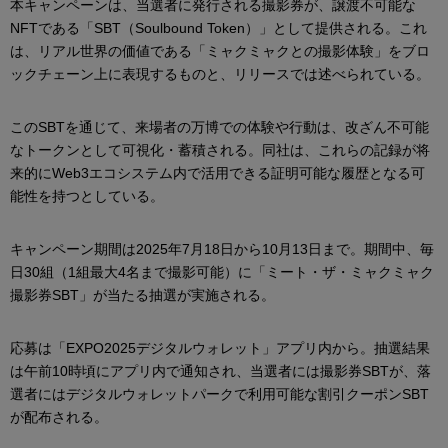
本キャンペーンは、当選者に発行される撮影券が、譲渡不可能な
NFTである「SBT（Soulbound Token）」として提供される。これ
は、リアル世界の価値である「ミャクミャクとの撮影体験」をブロ
ックチェーン上に表現するものと、リリースでは述べられている。
このSBTを通じて、来場者の万博での体験や行動は、改ざん不可能
なトークンとして可視化・蓄積される。同社は、これらの記録が将
来的にWeb3エコシステム内で活用できる証明可能な履歴となる可
能性を持つとしている。
キャンペーン期間は2025年7月18日から10月13日まで。期間中、毎
日30組（1組最大4名まで撮影可能）に「ミート・ザ・ミャクミャク
撮影券SBT」が当たる抽選が実施される。
応募は「EXPO2025デジタルウォレット」アプリ内から。抽選結果
は午前10時頃にアプリ内で通知され、当選者には撮影券SBTが、落
選者にはデジタルウォレットパークで利用可能な割引クーポンSBT
が配布される。