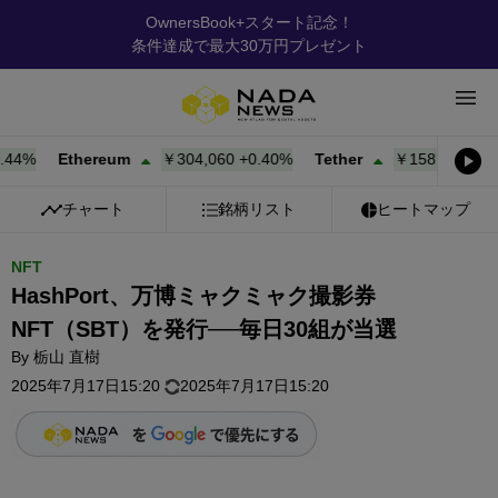
OwnersBook+スタート記念！
条件達成で最大30万円プレゼント
%
Ethereum
￥304,060
+
0.40%
Tether
￥158.17
+
0.00%
チャート
銘柄リスト
ヒートマップ
NFT
HashPort、万博ミャクミャク撮影券
NFT（SBT）を発行──毎日30組が当選
By
栃山 直樹
2025年7月17日15:20
2025年7月17日15:20