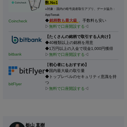
数.No1
※対象：国内の暗号資産取引アプリ、データ協力：
AppTweak
◆
銘柄数も最大級
、手数料も安い
Coincheck
▷
無料で口座開設する
◁
【たくさんの銘柄で取引する人向け】
◆40種類以上の銘柄を用意
◆1万円以上の入金で現金1,000円獲得
bitbank
▷
無料で口座開設する
◁
【
初心者にもおすすめ】
◆国内最大級の取引量
◆トップレベルのセキュリティ意識を持
つ
bitFlyer
▷
無料で口座開設する
◁
栃山 直樹