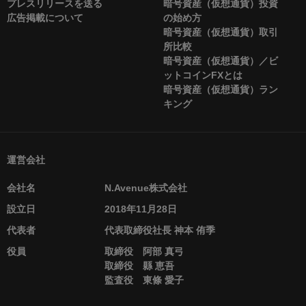
プレスリリースを送る
暗号資産（仮想通貨）投資
広告掲載について
の始め方
暗号資産（仮想通貨）取引
所比較
暗号資産（仮想通貨）／ビ
ットコインFXとは
暗号資産（仮想通貨）ラン
キング
運営会社
会社名
N.Avenue株式会社
設立日
2018年11月28日
代表者
代表取締役社長 神本 侑季
役員
取締役 阿部 真弓
取締役 縣 恵吾
監査役 東條 愛子