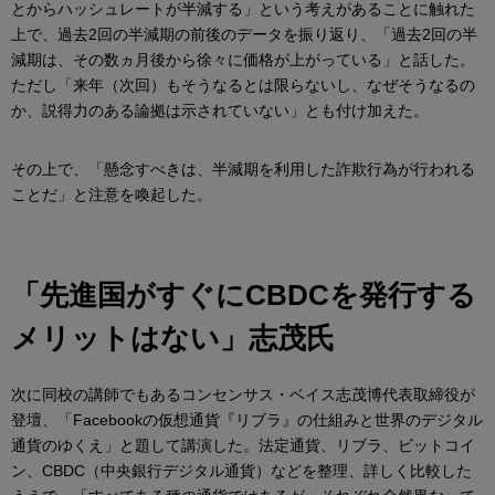
とからハッシュレートが半減する」という考えがあることに触れた
上で、過去2回の半減期の前後のデータを振り返り、「過去2回の半
減期は、その数ヵ月後から徐々に価格が上がっている」と話した。
ただし「来年（次回）もそうなるとは限らないし、なぜそうなるの
か、説得力のある論拠は示されていない」とも付け加えた。
その上で、「懸念すべきは、半減期を利用した詐欺行為が行われる
ことだ」と注意を喚起した。
「先進国がすぐにCBDCを発行する
メリットはない」志茂氏
次に同校の講師でもあるコンセンサス・ベイス志茂博代表取締役が
登壇、「Facebookの仮想通貨『リブラ』の仕組みと世界のデジタル
通貨のゆくえ」と題して講演した。法定通貨、リブラ、ビットコイ
ン、CBDC（中央銀行デジタル通貨）などを整理、詳しく比較した