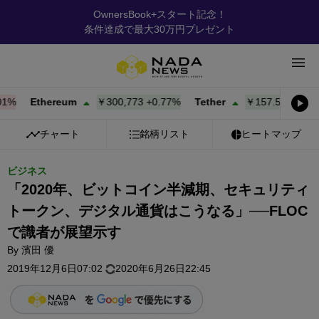
OwnersBook+スタート記念！
条件達成で最大30万円プレゼント
Ethereum
￥300,773
+
0.77%
Tether
￥157.50
+
0.01%
チャート
銘柄リスト
ヒートマップ
ビジネス
「2020年、ビットコイン半減期、セキュリティ
トークン、デジタル通貨はこうなる」──FLOC
で識者が展望示す
By
濱田 優
2019年12月6日07:02
2020年6月26日22:45