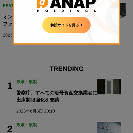
FEATURE
オンチェーン債券市場を作るセキュアード・
ファイナンス：メインネットがスタート
2023年12月15日 09:02
TRENDING
政策・規制
1
警察庁、すべての暗号資産交換業者に
出庫制限強化を要請
2026年8月6日 20:10
政策・規制
2