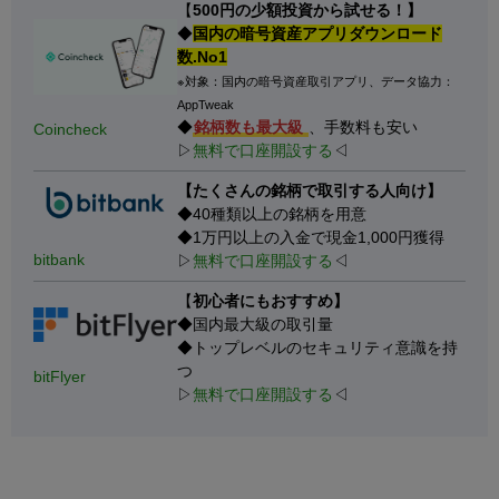
【
500円の少額投資から試せる！】
◆
国内の暗号資産アプリダウンロード
数.No1
※対象：国内の暗号資産取引アプリ、データ協力：
AppTweak
◆
銘柄数も最大級
、手数料も安い
Coincheck
▷
無料で口座開設する
◁
【たくさんの銘柄で取引する人向け】
◆40種類以上の銘柄を用意
◆1万円以上の入金で現金1,000円獲得
bitbank
▷
無料で口座開設する
◁
【
初心者にもおすすめ】
◆国内最大級の取引量
◆トップレベルのセキュリティ意識を持
つ
bitFlyer
▷
無料で口座開設する
◁