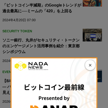
「ビットコイン半減期」のGoogleトレンドが
過去最高に──ミームの「420」を上回る
2024年4月20日 07:00
SECURITY TOKEN
ソニー銀行、丸井がセキュリティ・トークン
のエンゲージメント活用事例を紹介：東京都
シンポジウム
2024年3月12日 12:34
×
EVENT
【8/4開催】国内STはグローバルにつながるか
— パブリックブロックチェーン活用実証から
見えたクロスボーダー流通の可能性
2026年7月13日 11:51