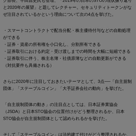
グ部長、半田昌史氏も登壇、「2019年の日本のSTOの現状振り返り
と2020年の展望」と題してレクチャー。セキュリティトークンがな
ぜ注目されているかという理由について次の4点を挙げた。
・スマートコントラクトで配当分配・株主優待付与などの自動処理
ができる
・証券・資産の所有権を小口化し、分割所有できる
・証券取引における約定・受け渡しまでの時間を大幅に短縮できる
・証券取引に伴う、株主名簿・社債原簿などの自動更新ができる
（対抗要件も具備される）
さらに2020年に注目しておきたいテーマとして、3点──「自主規制
団体」「ステーブルコイン」「大手証券会社の動向」を挙げた。
「自主規制団体の動き」の注目点としては、日本証券業協会
（JSDA）と日本STO協会の位置付けがどう整理されるか、日本
STO協会が自主規制団体として認められるかを挙げた。
そして「ステーブルコイン」は法的建て付けがどう整理されるか、