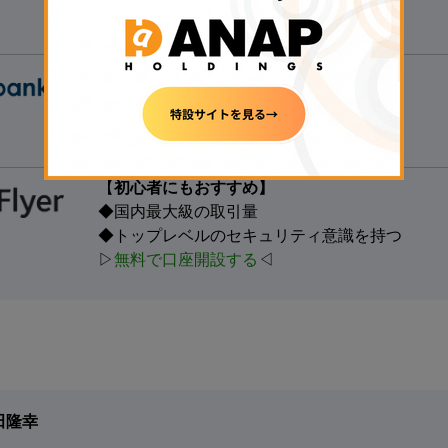
◆
銘柄数も最大級
、手数料も安い
▷
無料で口座開設する
◁
【たくさんの銘柄で取引する人向け】
◆40種類以上の銘柄を用意
◆1万円以上の入金で現金1,000円獲得
▷
無料で口座開設する
◁
【
初心者にもおすすめ】
◆国内最大級の取引量
◆トップレベルのセキュリティ意識を持つ
▷
無料で口座開設する
◁
田隆幸