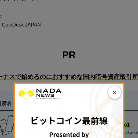
幸
inDesk JAPAN
PR
ーナスで始めるのにおすすめな国内暗号資産取引所
×
引所名
特徴
【
500円の少額投資から試せる！】
◆
国内の暗号資産アプリダウンロード数.No1
※対象：国内の暗号資産取引アプリ、データ協力：AppTwea