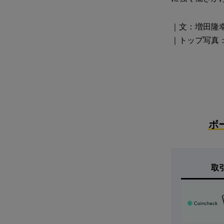
｜文：増田隆
｜トップ写真：Co
ボ
取