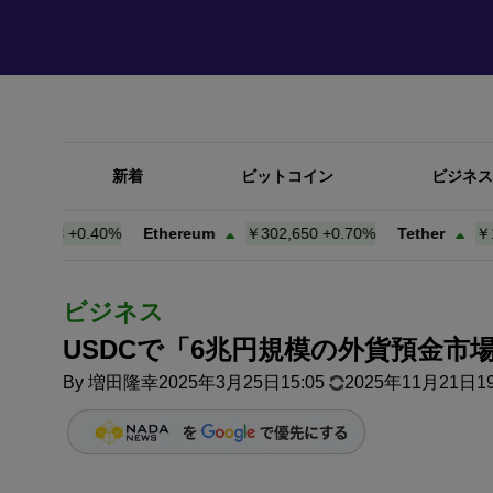
新着
ビットコイン
ビジネス
418
+
0.40%
Ethereum
￥302,650
+
0.70%
Tether
￥157.3
ビジネス
USDCで「6兆円規模の外貨預金市
By
増田隆幸
2025年3月25日15:05
2025年11月21日19