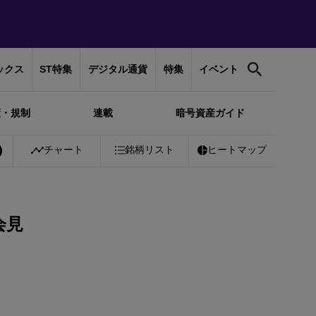
ックス
ST特集
デジタル通貨
特集
イベント
策・規制
連載
暗号資産ガイド
0%
Bitcoin
チャート
￥10,241,418
銘柄リスト
+
0.40%
Ethereum
ヒートマップ
￥302,650
+
会見