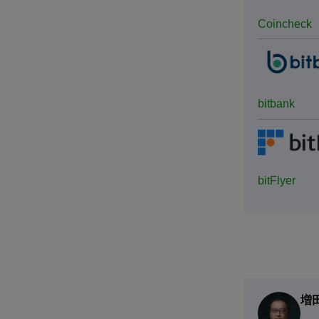
Coincheck
bitbank
bitFlyer
増