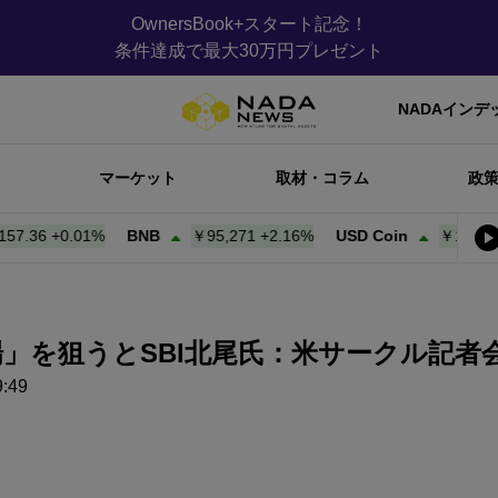
OwnersBook+スタート記念！
条件達成で最大30万円プレゼント
NADAインデ
マーケット
取材・コラム
政
6
+
0.01%
BNB
￥95,271
+
2.16%
USD Coin
￥157.45
+
0.0
場」を狙うとSBI北尾氏：米サークル記者
:49