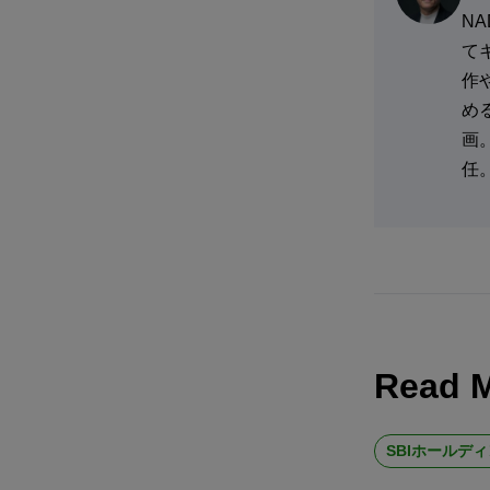
NA
て
作
める
画。
任
Read 
SBIホールデ