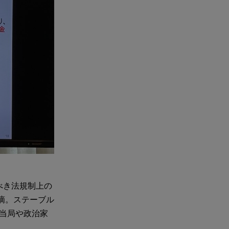
べき法規制上の
摘。ステーブル
制当局や政治家