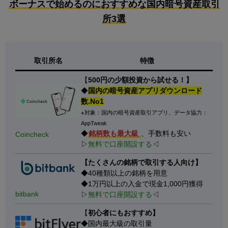
ボーナスで始めるのにおすすめな国内暗号資産取引
所3選
取引所名
特徴
【
500円の少額投資から試せる！】
◆
国内の暗号資産アプリダウンロード
数.No1
※対象：国内の暗号資産取引アプリ、データ協力：
AppTweak
◆
銘柄数も最大級
、手数料も安い
Coincheck
▷
無料で口座開設する
◁
【たくさんの銘柄で取引する人向け】
◆40種類以上の銘柄を用意
◆1万円以上の入金で現金1,000円獲得
bitbank
▷
無料で口座開設する
◁
【
初心者にもおすすめ】
◆国内最大級の取引量