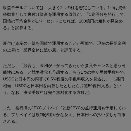
収益モデルについては、大きく2つの柱を想定している。1つは資金
移動業として裏付け資産を運用する収益だ。「1兆円分を発行して、
国債の平均金利が1パーセントになれば、100億円の粗利が見込め
る」と試算する。
裏付け資産の一部を国債で運用することが可能で、現在の長期金利
の上昇は「業界全体に追い風」と評価する。
ただし、「競合も、金利が上がってきたから参入チャンスと思う可
能性はある」と競争激化も予想する。もう1つの柱が両替手数料で、
USDCと日本円の両替で0.5%程度の手数料収入を見込む。「1兆円
相当、USDCと日本円を両替したとしたら片道50億円入る」とい
う。なお、決済手数料は完全無料化する方針だ。
また、発行済のJPYCプリペイドと新JPYCの並行運用も予定してい
る。プリペイドは規制が緩やかな反面、日本円への払い戻しが制限
される。