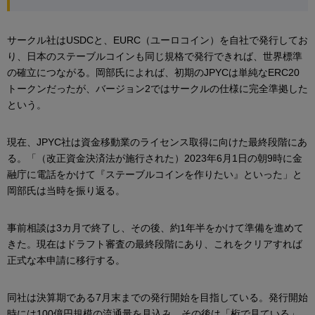
サークル社はUSDCと、EURC（ユーロコイン）を自社で発行してお
り、日本のステーブルコインも同じ規格で発行できれば、世界標準
の確立につながる。岡部氏によれば、初期のJPYCは単純なERC20
トークンだったが、バージョン2ではサークルの仕様に完全準拠した
という。
現在、JPYC社は資金移動業のライセンス取得に向けた最終段階にあ
る。「（改正資金決済法が施行された）2023年6月1日の朝9時に金
融庁に電話をかけて『ステーブルコインを作りたい』といった」と
岡部氏は当時を振り返る。
事前相談は3カ月で終了し、その後、約1年半をかけて準備を進めて
きた。現在はドラフト審査の最終段階にあり、これをクリアすれば
正式な本申請に移行する。
同社は決算期である7月末までの発行開始を目指している。発行開始
時には100億円規模の流通量を見込み、その後は「桁で見ている」