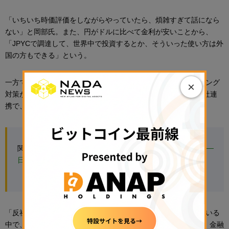
「いちいち時価評価をしながらやっていたら、煩雑すぎて話になら
ない」と岡部氏。また、円がドルに比べて金利が安いことから、
「JPYCで調達して、世界中で投資するとか、そういった使い方は外
国の方もできる」という。
一方で、ステーブルコインの普及に向けては、マネーロンダリング
×
対策が重要な課題となっている。JPYC社は日立製作所など13社連
携で、不正送金の検知や取引停止に向けた実証実験を開始。
関連記事：
暗号資産のマネロン対策、業界共同で実証実験──
日立など13社が連携
「反社の攻撃も巧妙化していて、マネロンが相当巧妙になっている
中で、1社で立ち向かうには限界がある」と岡部氏は指摘する。金融