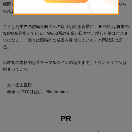
機関との情報共有も視野に入れており、銀行が警戒する送金者から
の入金を止めるなど、業界横断的な対策を進めている。
こうした業界の信頼性向上への取り組みを背景に、JPYC社は将来的
なIPOを見据えている。Web3系の企業が日本で上場した例はこれま
でになく、「我々は段階的な成長を目指している」と岡部氏は語
る。
日本初の本格的なステーブルコインの誕生まで、カウントダウンは
始まっている。
｜文：栃山直樹
｜画像：JPYC社提供、Shutterstock
PR