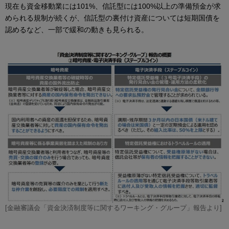
現在も資金移動業には101%、信託型には100%以上の準備預金が求
められる規制が続くが、信託型の裏付け資産については短期国債を
認めるなど、一部で緩和の動きも見られる。
[金融審議会「資金決済制度等に関するワーキング・グループ」報告より]