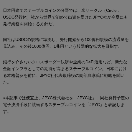
日本円建てステーブルコインの分野では、米サークル（Circle 、
USDC発行体）社から世界で初めて出資を受けたJPYC社が今夏にも
発行業務を開始する方針だ。
同社はUSDCの規格に準拠し、発行開始から100億円規模の流通量を
見込み、その後1000億円、1兆円という段階的な拡大を目指す。
銀行を介さないクロスボーダー決済や企業のDeFi活用など、新たな
金融インフラとしての期待が高まるステーブルコイン。日本におけ
る本格普及を前に、JPYC社代表取締役の岡部典孝氏に戦略を聞い
た。
※本記事では便宜上、JPYC株式会社を「JPYC社」、同社発行予定の
電子決済手段に該当するステーブルコインを「JPYC」と表記しま
す。