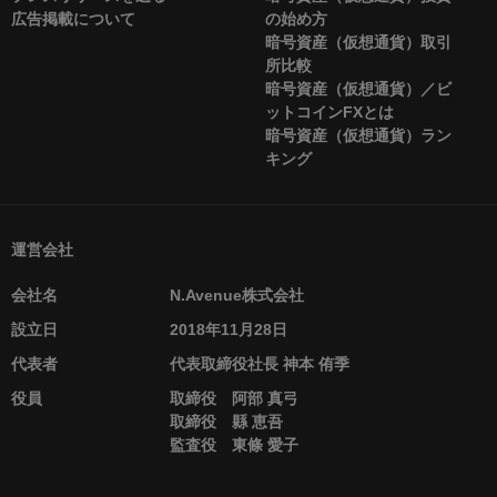
広告掲載について
の始め方
暗号資産（仮想通貨）取引
所比較
暗号資産（仮想通貨）／ビ
ットコインFXとは
暗号資産（仮想通貨）ラン
キング
運営会社
会社名
N.Avenue株式会社
設立日
2018年11月28日
代表者
代表取締役社長 神本 侑季
役員
取締役 阿部 真弓
取締役 縣 恵吾
監査役 東條 愛子