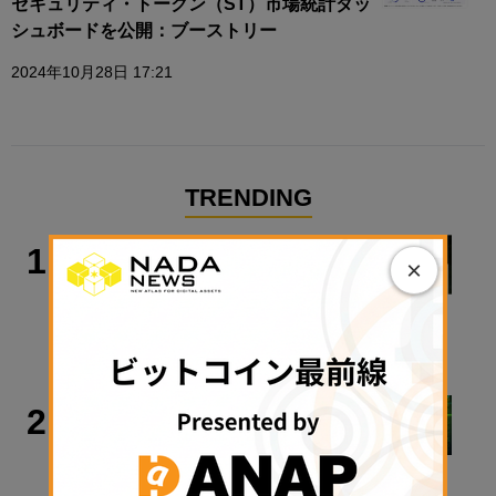
セキュリティ・トークン（ST）市場統計ダッ
シュボードを公開：ブーストリー
2024年10月28日 17:21
TRENDING
政策・規制
1
×
警察庁、すべての暗号資産交換業者に
出庫制限強化を要請
2026年8月6日 20:10
ビットコイン
2
アーサー・ヘイズ氏「ビットコインは
最終的に100万ドル以上に」