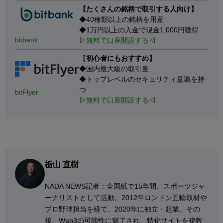
【たくさんの銘柄で取引する人向け】
◆40種類以上の銘柄を用意
◆1万円以上の入金で現金1,000円獲得
bitbank
▷
無料で口座開設する
◁
【
初心者にもおすすめ】
◆国内最大級の取引量
◆トップレベルのセキュリティ意識を持
つ
bitFlyer
▷
無料で口座開設する
◁
栃山 直樹
NADA NEWS記者：全国紙で15年間、スポーツジャ
ーナリストとして活動。2012年ロンドン五輪取材や
プロ野球担当を経て、2020年に独立・起業。その
後、Web3の可能性に魅了され、特化サイトを複数