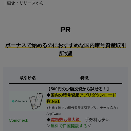
｜画像：リリースから
PR
ボーナスで始めるのにおすすめな国内暗号資産取引
所3選
取引所名
特徴
【
500円の少額投資から試せる！】
◆
国内の暗号資産アプリダウンロード
数.No1
※対象：国内の暗号資産取引アプリ、データ協力：
AppTweak
◆
銘柄数も最大級
、手数料も安い
Coincheck
▷
無料で口座開設する
◁