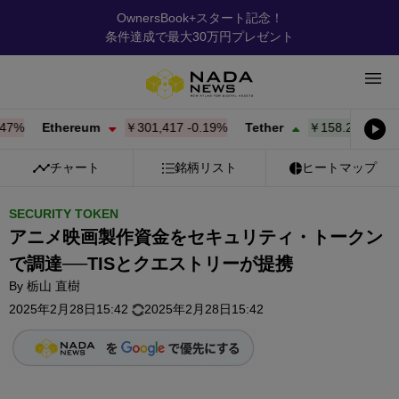
OwnersBook+スタート記念！
条件達成で最大30万円プレゼント
%
Ethereum
￥301,417
-0.19%
Tether
￥158.23
+
0.02%
チャート
銘柄リスト
ヒートマップ
SECURITY TOKEN
アニメ映画製作資金をセキュリティ・トークン
で調達──TISとクエストリーが提携
By
栃山 直樹
2025年2月28日15:42
2025年2月28日15:42