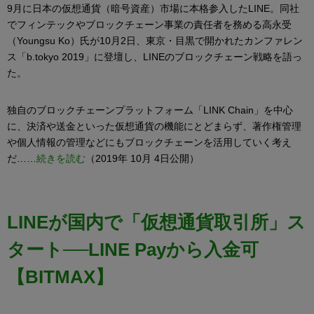
9月に日本の仮想通貨（暗号資産）市場に本格参入したLINE。同社
でフィンテックやブロックチェーン事業の責任者を務める高永受
（Youngsu Ko）氏が10月2日、東京・目黒で開かれたカンファレン
ス「b.tokyo 2019」に登壇し、LINEのブロックチェーン戦略を語っ
た。
独自のブロックチェーンプラットフォーム「LINK Chain」を中心
に、決済や送金といった仮想通貨の機能にとどまらず、著作権管理
や個人情報の管理などにもブロックチェーンを活用していく考え
だ……
続きを読む
（2019年 10月 4日公開）
LINEが国内で「仮想通貨取引所」ス
タート──LINE Payから入金可
【BITMAX】