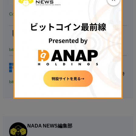
※対象：国内の暗号資産取引アプリ、データ協力：
AppTweak
◆
銘柄数も最大級
、手数料も安い
Coincheck
▷
無料で口座開設する
◁
【たくさんの銘柄で取引する人向け】
◆40種類以上の銘柄を用意
◆1万円以上の入金で現金1,000円獲得
bitbank
▷
無料で口座開設する
◁
【
初心者にもおすすめ】
◆国内最大級の取引量
◆トップレベルのセキュリティ意識を持
つ
bitFlyer
▷
無料で口座開設する
◁
NADA NEWS編集部