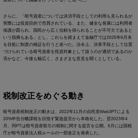
さらに、「暗号資産については決済手段としての利用も見られるが
実際には投資目的で売買されている、また、健全な発展には利用者
保護が図られ、国民から広く信頼を得られることが不可欠であると
いう指摘もある」とし、これらを踏まえて金融庁では2025年6月末
を目処に制度の検証を行うと述べた。法令上、決算手段として位置
づけられている暗号資産を投資対象として扱うのが適切であるのか
否かなど、今後も幅広く、さまざまな意見を聞くとしている。
税制改正をめぐる動き
暗号資産税制改正の動きは、2022年11月の自民党Web3PTによる
20%申告分離課税を目指す緊急提言から本格化した。翌2023年4
月、同PTは暗号資産取引の税制に関する提言を公開。6月には国税
庁が暗号資産法人税ルールの一部改正を発表した。