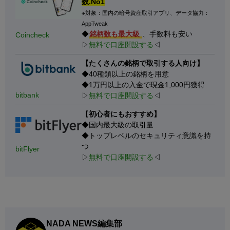
数.No1
※対象：国内の暗号資産取引アプリ、データ協力：
AppTweak
◆
銘柄数も最大級
、手数料も安い
Coincheck
▷
無料で口座開設する
◁
【たくさんの銘柄で取引する人向け】
◆40種類以上の銘柄を用意
◆1万円以上の入金で現金1,000円獲得
bitbank
▷
無料で口座開設する
◁
【
初心者にもおすすめ】
◆国内最大級の取引量
◆トップレベルのセキュリティ意識を持
つ
bitFlyer
▷
無料で口座開設する
◁
NADA NEWS編集部