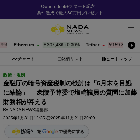
OwnersBook+スタート記念！
条件達成で最大30万円プレゼント
Ethereum
￥307,436
+
0.30%
Tether
￥159.87
-0.01%
チャート
銘柄リスト
ヒートマップ
政策・規制
金融庁の暗号資産税制の検討は「6月末を目処
に結論」──衆院予算委で塩崎議員の質問に加藤
財務相が答える
By
NADA NEWS編集部
2025年1月31日12:25
2025年11月21日20:09