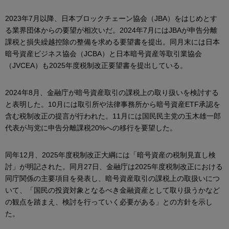
2023年7月以降、日本ブロックチェーン協会（JBA）をはじめとす
る業界団体からの要望が相次いだ。2024年7月にはJBAが申告分離
課税と損失繰越控除の整備を求める要望書を提出。同月末には日本
暗号資産ビジネス協会（JCBA）と日本暗号資産等取引業協会
（JVCEA）も2025年度税制改正要望書を提出している。
2024年8月、金融庁が暗号資産取引の課税上の取り扱いを検討する
と表明した。10月には取引所や法律事務所から暗号資産ETF承認を
含む税制改正の提言が行われた。11月には国民民主党の玉木雄一郎
代表が与党に申告分離課税20%への移行を要望した。
同年12月、2025年度税制改正大綱には「暗号資産の税制見直し検
討」が明記された。同月27日、金融庁は2025年度税制改正における
同庁関係の主要項目を発表し、暗号資産取引の課税上の取扱いにつ
いて、「国民の投資対象となるべき金融資産として取り扱うかなど
の観点を踏まえ、検討を行っていく必要がある」との方針を示し
た。