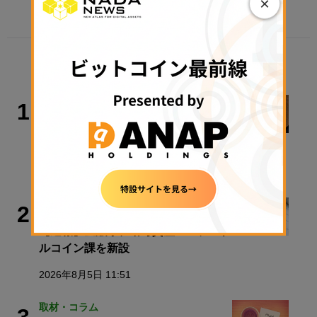
×
TRENDING
取材・コラム
1
レシートの印字に見た、ステーブルコ
イン「隔世の感」【記者コラム】
2026年8月9日 09:36
政策・規制
2
【速報】金融庁、暗号資産・ステーブ
ルコイン課を新設
2026年8月5日 11:51
取材・コラム