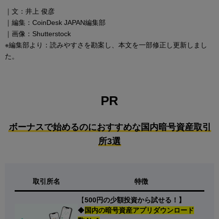
｜文：井上 俊彦
｜編集：CoinDesk JAPAN編集部
｜画像：Shutterstock
※編集部より：読みやすさを勘案し、本文を一部修正し更新しまし
た。
PR
ボーナスで始めるのにおすすめな国内暗号資産取引
所3選
取引所名
特徴
【
500円の少額投資から試せる！】
◆
国内の暗号資産アプリダウンロード