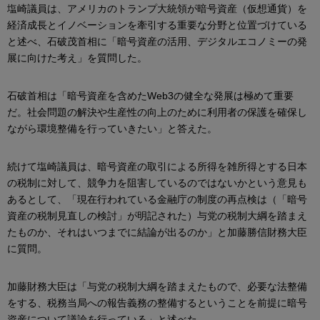
塩崎議員は、アメリカのトランプ大統領が暗号資産（仮想通貨）を
経済成長とイノベーションを牽引する重要な分野と位置づけている
と述べ、石破茂首相に「暗号資産の活用、デジタルエコノミーの発
展に向けた考え」を質問した。
石破首相は「暗号資産を含めたWeb3の健全な発展は極めて重要
だ。社会問題の解決や生産性の向上のために利用者の保護を確保し
ながら環境整備を行っていきたい」と答えた。
続けて塩崎議員は、暗号資産の取引による所得を雑所得とする日本
の税制に対して、競争力を阻害しているのではないかという意見も
あるとして、「現在行われている金融庁の制度の再点検は（「暗号
資産の税制見直しの検討」が明記された）与党の税制大綱を踏まえ
たものか、それはいつまでに結論が出るのか」と加藤勝信財務大臣
に質問。
加藤財務大臣は「与党の税制大綱を踏まえたもので、必要な法整備
をする、税務当局への報告義務の整備するということを前提に暗号
資産について議論を行っている」と述べた。