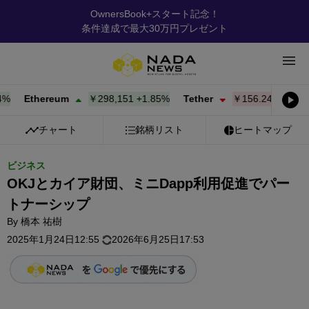
OwnersBook+スタート記念！
条件達成で最大30万円プレゼント
Ethereum
￥298,151
+
1.85%
Tether
￥156.24
-0.02%
チャート
銘柄リスト
ヒートマップ
ビジネス
OKJとカイア財団、ミニDapp利用促進でパー
トナーシップ
By
橋本 祐樹
2025年1月24日12:55
2026年6月25日17:53