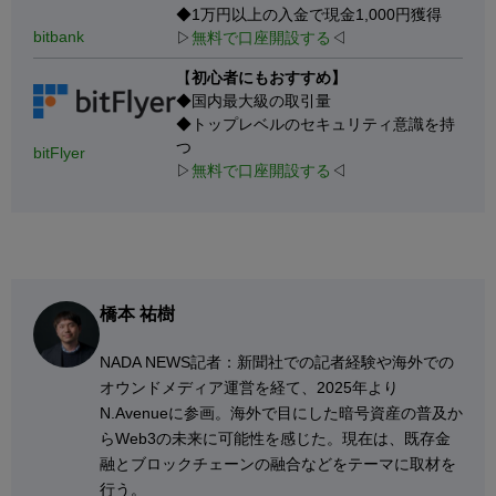
◆1万円以上の入金で現金1,000円獲得
bitbank
▷
無料で口座開設する
◁
【
初心者にもおすすめ】
◆国内最大級の取引量
◆トップレベルのセキュリティ意識を持
つ
bitFlyer
▷
無料で口座開設する
◁
橋本 祐樹
NADA NEWS記者：新聞社での記者経験や海外での
オウンドメディア運営を経て、2025年より
N.Avenueに参画。海外で目にした暗号資産の普及か
らWeb3の未来に可能性を感じた。現在は、既存金
融とブロックチェーンの融合などをテーマに取材を
行う。