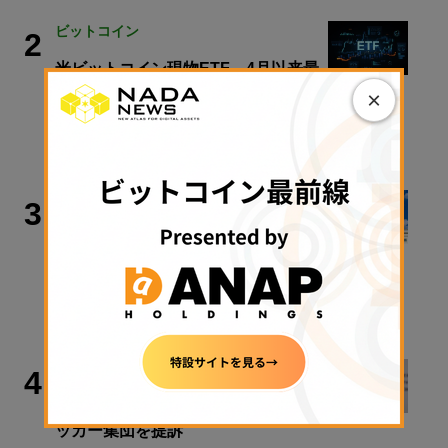
ビットコイン
2
米ビットコイン現物ETF、4月以来最
高の資金流入── 「Coldcard」との関
×
連は？
2026年8月10日 08:30
政策・規制
3
クラリティ法案、9月15日に審議入り
手続き採決可能に──米政府が日程公
表
2026年8月9日 11:28
犯罪・事故
4
Bybit、2200億円流出事件で北朝鮮ハ
ッカー集団を提訴