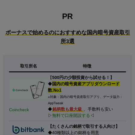
PR
ボーナスで始めるのにおすすめな国内暗号資産取引
所3選
取引所名
特徴
【
500円の少額投資から試せる！】
◆
国内の暗号資産アプリダウンロード
数.No1
※対象：国内の暗号資産取引アプリ、データ協力：
AppTweak
◆
銘柄数も最大級
、手数料も安い
Coincheck
▷
無料で口座開設する
◁
【たくさんの銘柄で取引する人向け】
◆40種類以上の銘柄を用意