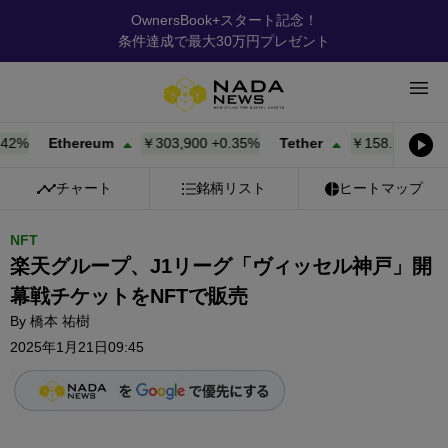
OwnersBook+スタート記念！
条件達成で最大30万円プレゼント
%
Ethereum
￥303,900
+
0.35%
Tether
￥158.17
+
0.00%
チャート
銘柄リスト
ヒートマップ
NFT
楽天グループ、J1リーグ「ヴィッセル神戸」開
幕戦チケットをNFTで販売
By
橋本 祐樹
2025年1月21日09:45