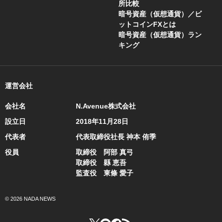
所比較
暗号資産（仮想通貨）／ビ
ットコインFXとは
暗号資産（仮想通貨）ラン
キング
運営会社
会社名
N.Avenue株式会社
設立日
2018年11月28日
代表者
代表取締役社長 神本 侑季
役員
取締役 阿部 真弓
取締役 縣 恵吾
監査役 東條 愛子
© 2026 NADA NEWS