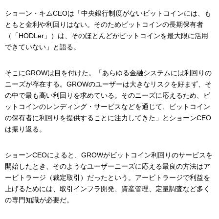
ショーン・キムCEOは「中央銀行制度がないビットコインには、も
ともと金利や利回りはない。そのためビットコインの長期保有者
（「HODLer」）は、そのほとんどがビットコインを最大限に活用
できていない」と語る。
そこにGROWは目を付けた。「あらゆる金融システムには利回りの
ニーズが存在する。GROWのユーザーは大きなリスクを好まず、そ
の中で最も高い利回りを求めている。そのニーズに応えるため、ビ
ットコインのレンディング・サービスなどを通じて、ビットコイン
の保有者に利回りを提供することに注力してきた」とショーンCEO
は振り返る。
ショーンCEOによると、GROWがビットコイン利回りのサービスを
開始したとき、そのようなユーザーニーズに応える最良の方法はア
ービトラージ（裁定取引）だったという。アービトラージで利益を
上げるためには、取引インフラ開発、資産管理、定量調査など多く
の専門知識が必要だ。