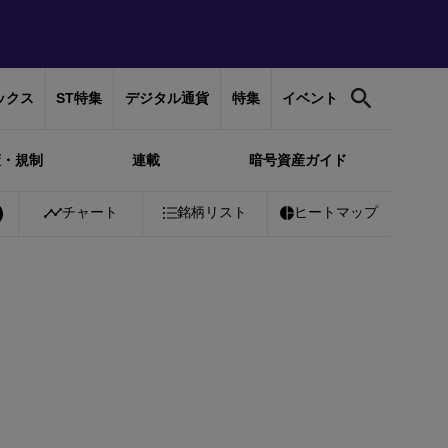
ックス
ST特集
デジタル通貨
特集
イベント
策・規制
連載
暗号資産ガイド
Bitcoin
チャート
￥10,360,797
銘柄リスト
-0.31%
Ethereum
ヒートマップ
￥306,162
-0.11