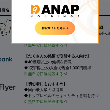
引所名
特徴
【
500円の少額投資から試せる！】
◆
国内の暗号資産アプリダウンロード数.No1
※対象：国内の暗号資産取引アプリ、データ協力：AppTwea
◆
銘柄数も最大級
、手数料も安い
▷
無料で口座開設する
◁
【たくさんの銘柄で取引する人向け】
◆40種類以上の銘柄を用意
◆1万円以上の入金で現金1,000円獲得
▷
無料で口座開設する
◁
【
初心者にもおすすめ】
◆国内最大級の取引量
◆トップレベルのセキュリティ意識を持つ
▷
無料で口座開設する
◁