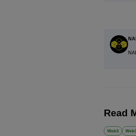
NA
NA
Read 
Web3
Web