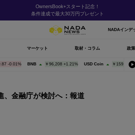
OwnersBook+スタート記念！
条件達成で最大30万円プレゼント
NADAインデ
マーケット
取材・コラム
政
0.01%
BNB
￥96,217
+
1.22%
USD Coin
￥159.97
+
0.01%
促進、金融庁が検討へ：報道