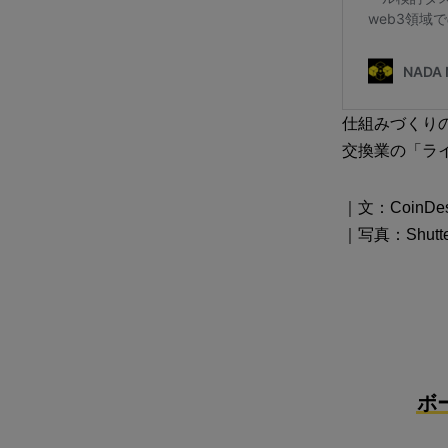
仕組みづくり
交換業の「ラ
｜文：CoinDe
｜写真：Shutter
ボ