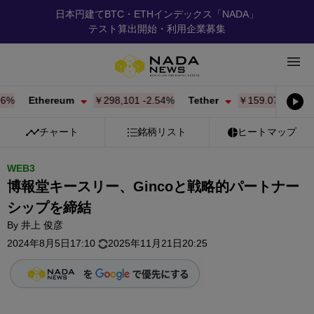
日本円建てBTC・ETHインデックス「NADA」
テスト算出開始・利用企業募集
%
Ethereum
￥298,101
-2.54%
Tether
￥159.07
-0.02%
チャート
銘柄リスト
ヒートマップ
WEB3
博報堂キースリー、Gincoと戦略的パートナー
シップを締結
By
井上 俊彦
2024年8月5日17:10
2025年11月21日20:25