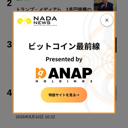
2
トランプ・メディアら、1兆円規模の
暗号資産トレジャリー計画を中止
×
2026年8月10日 09:00
ビットコイン
3
米ビットコイン現物ETF、4月以来最
高の資金流入── 「Coldcard」との関
連は？
2026年8月10日 08:30
犯罪・事故
4
Bybit、2200億円流出事件で北朝鮮ハ
ッカー集団を提訴
2026年8月10日 10:22