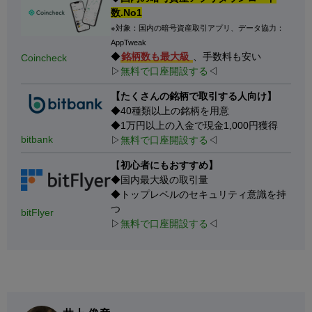
数.No1
※対象：国内の暗号資産取引アプリ、データ協力：
AppTweak
◆
銘柄数も最大級
、手数料も安い
Coincheck
▷
無料で口座開設する
◁
【たくさんの銘柄で取引する人向け】
◆40種類以上の銘柄を用意
◆1万円以上の入金で現金1,000円獲得
bitbank
▷
無料で口座開設する
◁
【
初心者にもおすすめ】
◆国内最大級の取引量
◆トップレベルのセキュリティ意識を持
つ
bitFlyer
▷
無料で口座開設する
◁