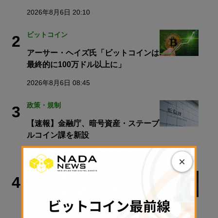
2026年8月6日 20:10
ビットコイン
2
アーサー・ヘイズ氏「ビットコインは
最終的に100万ドル以上に」
2026年8月6日 08:45
政策・規制
3
【速報】金融庁、暗号資産・ステーブ
ルコイン課を新設
2026年8月5日 11:51
×
STABLECOIN
4
Western Union、ステーブルコインを
Visaネットワークにつなぐ
「Stablecard」を開始