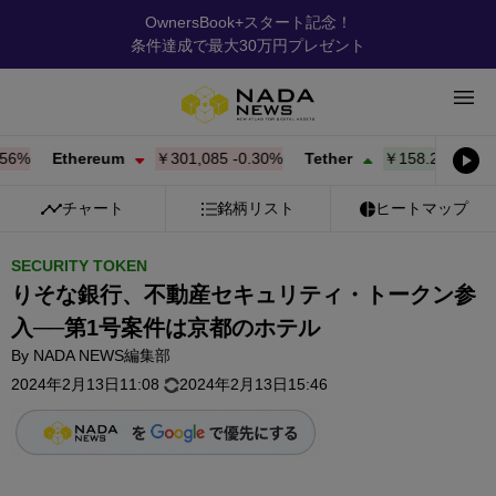
OwnersBook+スタート記念！
条件達成で最大30万円プレゼント
%
Ethereum
￥301,075
-0.31%
Tether
￥158.23
+
0.02%
チャート
銘柄リスト
ヒートマップ
SECURITY TOKEN
りそな銀行、不動産セキュリティ・トークン参
入──第1号案件は京都のホテル
By
NADA NEWS編集部
2024年2月13日11:08
2024年2月13日15:46