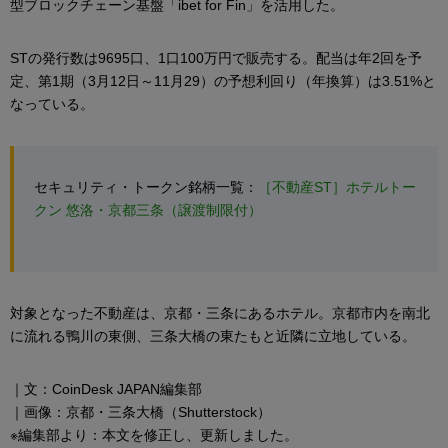
型ブロックチェーン基盤「ibet for Fin」を活用した。
STの発行数は9695口、1口100万円で販売する。配当は年2回を予
定、第1期（3月12日～11月29）の予想利回り（年換算）は3.51%と
なっている。
セキュリティ・トークン銘柄一覧：
［不動産ST］ホテルトー
クン 悠洛・京都三条（譲渡制限付）
対象となった不動産は、京都・三条にあるホテル。京都市内を南北
に流れる鴨川の東側、三条大橋の東たもと近隣に立地している。
｜文：CoinDesk JAPAN編集部
｜画像：京都・三条大橋（Shutterstock）
※編集部より：本文を修正し、更新しました。