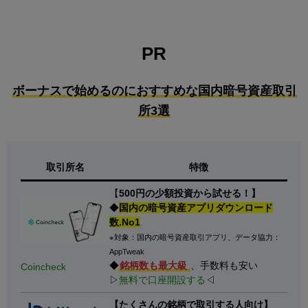
PR
ボーナスで始めるのにおすすめな国内暗号資産取引
所3選
取引所名
特徴
【
500円の少額投資から試せる！】
◆
国内の暗号資産アプリダウンロード
数.No1
※対象：国内の暗号資産取引アプリ、データ協力：
AppTweak
◆
銘柄数も最大級
、手数料も安い
Coincheck
▷
無料で口座開設する
◁
【たくさんの銘柄で取引する人向け】