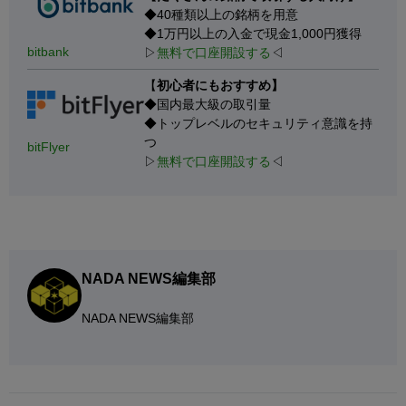
◆40種類以上の銘柄を用意
◆1万円以上の入金で現金1,000円獲得
bitbank
▷
無料で口座開設する
◁
【
初心者にもおすすめ】
◆国内最大級の取引量
◆トップレベルのセキュリティ意識を持
つ
bitFlyer
▷
無料で口座開設する
◁
NADA NEWS編集部
NADA NEWS編集部