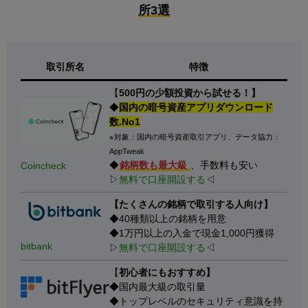
所3選
取引所名
特徴
【
500円の少額投資から試せる！】
◆
国内の暗号資産アプリダウンロード
数.No1
※対象：国内の暗号資産取引アプリ、データ協力：
AppTweak
◆
銘柄数も最大級
、手数料も安い
Coincheck
▷
無料で口座開設する
◁
【たくさんの銘柄で取引する人向け】
◆40種類以上の銘柄を用意
◆1万円以上の入金で現金1,000円獲得
bitbank
▷
無料で口座開設する
◁
【
初心者にもおすすめ】
◆国内最大級の取引量
◆トップレベルのセキュリティ意識を持