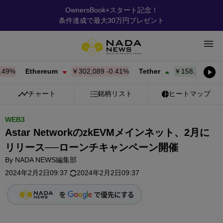
OwnersBook+スタート記念！
条件達成で最大30万円プレゼント
%
Ethereum
￥302,089
-0.41%
Tether
￥158.23
+
0.00%
チャート
銘柄リスト
ヒートマップ
WEB3
Astar NetworkのzkEVMメインネット、2月に
リリース──ローンチキャンペーン開催
By
NADA NEWS編集部
2024年2月2日09:37
2024年2月2日09:37