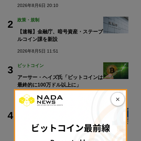
2026年8月6日 20:10
政策・規制
2
【速報】金融庁、暗号資産・ステーブ
ルコイン課を新設
2026年8月5日 11:51
ビットコイン
3
アーサー・ヘイズ氏「ビットコインは
最終的に100万ドル以上に」
2026年8月6日 08:45
×
政策・規制
4
ルミス上院議員、8月休会前のクラリ
ティ法案採決を強く求める