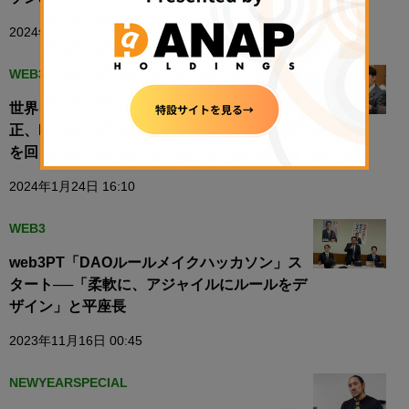
2024年1月24日 19:35
WEB3
世界を驚かすような事例が生まれる──税制改
正、DAOの規制整備でWeb3のエコシステム
を回していく：自民党web3PT
2024年1月24日 16:10
WEB3
web3PT「DAOルールメイクハッカソン」ス
タート──「柔軟に、アジャイルにルールをデ
ザイン」と平座長
2023年11月16日 00:45
NEWYEARSPECIAL