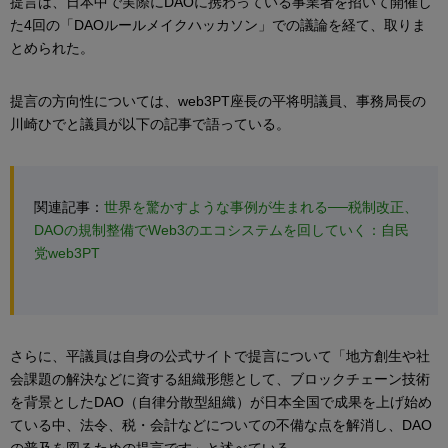
提言は、日本中で実際にDAOに携わっている事業者を招いて開催し
た4回の「DAOルールメイクハッカソン」での議論を経て、取りま
とめられた。
提言の方向性については、web3PT座長の平将明議員、事務局長の
川崎ひでと議員が以下の記事で語っている。
関連記事：
世界を驚かすような事例が生まれる──税制改正、
DAOの規制整備でWeb3のエコシステムを回していく：自民
党web3PT
さらに、平議員は自身の公式サイトで提言について「地方創生や社
会課題の解決などに資する組織形態として、ブロックチェーン技術
を背景としたDAO（自律分散型組織）が日本全国で成果を上げ始め
ている中、法令、税・会計などについての不備な点を解消し、DAO