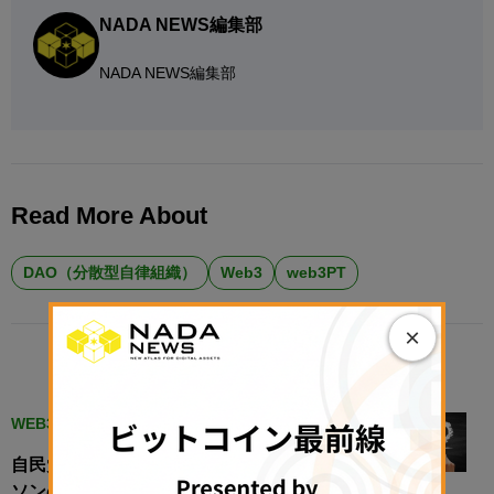
NADA NEWS編集部
NADA NEWS編集部
Read More About
DAO（分散型自律組織）
Web3
web3PT
×
RELATED POSTS
WEB3
自民党web3PT、「DAOルールメイクハッカ
ソンの振り返りと提言（案）」を議論