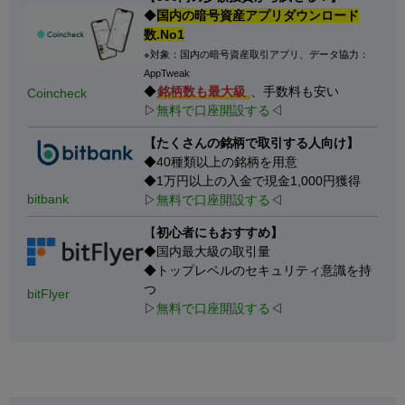
◆
国内の暗号資産アプリダウンロード
数.No1
※対象：国内の暗号資産取引アプリ、データ協力：
AppTweak
◆
銘柄数も最大級
、手数料も安い
Coincheck
▷
無料で口座開設する
◁
【たくさんの銘柄で取引する人向け】
◆40種類以上の銘柄を用意
◆1万円以上の入金で現金1,000円獲得
bitbank
▷
無料で口座開設する
◁
【
初心者にもおすすめ】
◆国内最大級の取引量
◆トップレベルのセキュリティ意識を持
つ
bitFlyer
▷
無料で口座開設する
◁