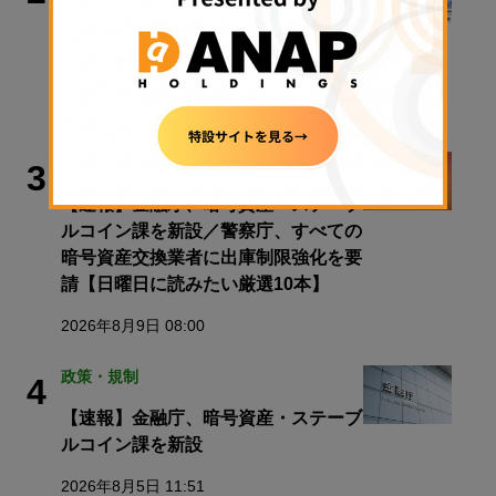
クラリティ法案、9月15日に審議入り
手続き採決可能に──米政府が日程公
表
2026年8月9日 11:28
取材・コラム
3
【速報】金融庁、暗号資産・ステーブ
ルコイン課を新設／警察庁、すべての
暗号資産交換業者に出庫制限強化を要
請【日曜日に読みたい厳選10本】
2026年8月9日 08:00
政策・規制
4
【速報】金融庁、暗号資産・ステーブ
ルコイン課を新設
2026年8月5日 11:51