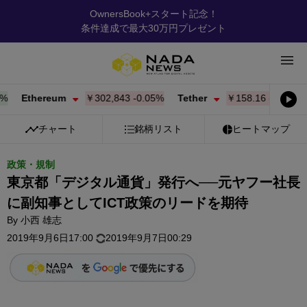
OwnersBook+スタート記念！
条件達成で最大30万円プレゼント
Ethereum
￥302,843
-0.05%
Tether
￥158.16
-0.01%
B
チャート
銘柄リスト
ヒートマップ
政策・規制
東京都「デジタル通貨」発行へ──元ヤフー社長
に副知事としてICT政策のリードを期待
By
小西 雄志
2019年9月6日17:00
2019年9月7日00:29