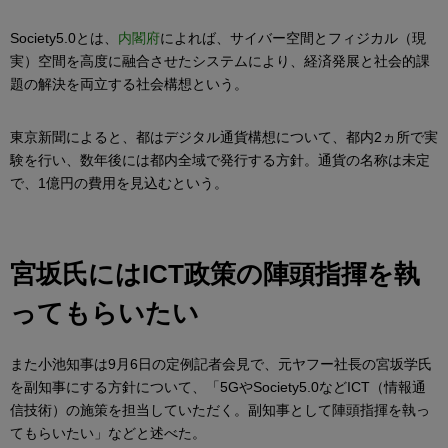
Society5.0とは、
内閣府
によれば、サイバー空間とフィジカル（現
実）空間を高度に融合させたシステムにより、経済発展と社会的課
題の解決を両立する社会構想という。
東京新聞によると、都はデジタル通貨構想について、都内2ヵ所で実
験を行い、数年後には都内全域で発行する方針。通貨の名称は未定
で、1億円の費用を見込むという。
宮坂氏にはICT政策の陣頭指揮を執
ってもらいたい
また小池知事は9月6日の定例記者会見で、元ヤフー社長の宮坂学氏
を副知事にする方針について、「5GやSociety5.0などICT（情報通
信技術）の施策を担当していただく。副知事として陣頭指揮を執っ
てもらいたい」などと述べた。