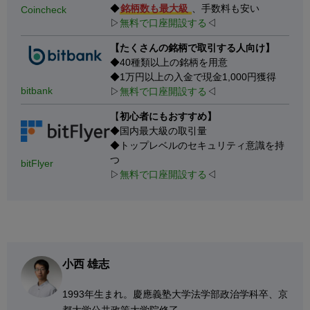
◆
銘柄数も最大級
、手数料も安い
Coincheck
▷
無料で口座開設する
◁
【たくさんの銘柄で取引する人向け】
◆40種類以上の銘柄を用意
◆1万円以上の入金で現金1,000円獲得
bitbank
▷
無料で口座開設する
◁
【
初心者にもおすすめ】
◆国内最大級の取引量
◆トップレベルのセキュリティ意識を持
つ
bitFlyer
▷
無料で口座開設する
◁
小西 雄志
1993年生まれ。慶應義塾大学法学部政治学科卒、京