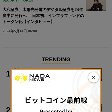
SECURITY TOKEN
大和証券、太陽光発電のデジタル証券を24年
度中に発行へ──日本初、インフラファンドの
トークン化【インタビュー】
2024年5月14日 06:00
TRENDING
取材・コラム
1
×
レシートの印字に見た、ステーブルコ
イン「隔世の感」【記者コラム】
2026年8月9日 09:36
政策・規制
2