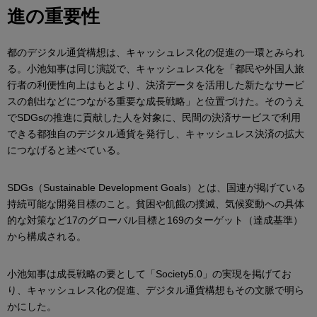
進の重要性
都のデジタル通貨構想は、キャッシュレス化の促進の一環とみられ
る。小池知事は同じ演説で、キャッシュレス化を「都民や外国人旅
行者の利便性向上はもとより、決済データを活用した新たなサービ
スの創出などにつながる重要な成長戦略」と位置づけた。そのうえ
でSDGsの推進に貢献した人を対象に、民間の決済サービスで利用
できる都独自のデジタル通貨を発行し、キャッシュレス決済の拡大
につなげると述べている。
SDGs（Sustainable Development Goals）とは、国連が掲げている
持続可能な開発目標のこと。貧困や飢餓の撲滅、気候変動への具体
的な対策など17のグローバル目標と169のターゲット（達成基準）
から構成される。
小池知事は成長戦略の要として「Society5.0」の実現を掲げてお
り、キャッシュレス化の促進、デジタル通貨構想もその文脈で明ら
かにした。