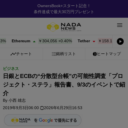
OwnersBook+スタート記念！
条件達成で最大30万円プレゼント
Ethereum
￥304,056
+
0.40%
Tether
￥158.16
-0.01%
チャート
銘柄リスト
ヒートマップ
ビジネス
日銀とECBの“分散型台帳”の可能性調査「プロ
ジェクト・ステラ」報告書、9/3のイベントで紹
介
By
小西 雄志
2019年9月3日06:00
2026年6月29日16:53