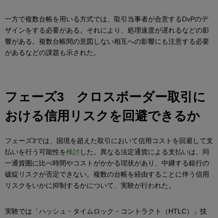
一方で複数台帳を用いる方式では、取引当事者が合意するDvPのデ
ザインをする必要がある。それにより、処理速度が遅れるなどの影
響がある。複数台帳間の意図しない相互への影響にも注意する必要
があるなどの課題も示された。
フェーズ3 クロスボーダー取引に
おける信用リスクを回避できるか
フェーズ3では、国境を超えた取引において信用コストを回避して支
払いを行う可能性を
検討
した。異なる法定通貨による支払いは、同
一通貨圏に比べ時間やコストがかかる現状があり、中継する銀行の
破綻リスクが否定できない。複数の台帳を経由することに伴う信用
リスクをいかに抑制するかについて、実験が行われた。
実験では「ハッシュ・タイムロック・コントラクト（HTLC）」技