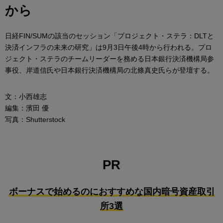
から
日経FIN/SUMの該当のセッション「プロジェクト・ステラ：DLTと
決済インフラの未来の研究」は9月3日午後4時から行われる。プロ
ジェクト・ステラのチームリーダーを務める日本銀行決済機構局参
事役、岸道信氏や日本銀行決済機構局の北條真史氏らが登壇する。
文：小西雄志
編集：濱田 優
写真：Shutterstock
PR
ボーナスで始めるのにおすすめな国内暗号資産取引
所3選