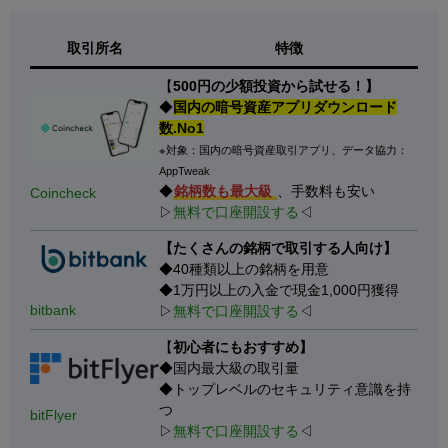
取引所名
特徴
【
500円の少額投資から試せる！】
◆
国内の暗号資産アプリダウンロード
数.No1
※対象：国内の暗号資産取引アプリ、データ協力：
AppTweak
◆
銘柄数も最大級
、手数料も安い
Coincheck
▷
無料で口座開設する
◁
【たくさんの銘柄で取引する人向け】
◆40種類以上の銘柄を用意
◆1万円以上の入金で現金1,000円獲得
bitbank
▷
無料で口座開設する
◁
【
初心者にもおすすめ】
◆国内最大級の取引量
◆トップレベルのセキュリティ意識を持
つ
bitFlyer
▷
無料で口座開設する
◁