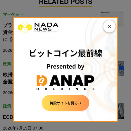
RELATED POSTS
マーケット
×
ブラックロックETHステーキングETF、初の
資金流出──DeFi流動性減少と米金利高が重荷
に【価格分析】
2026年5月1日 17:36
政策・規制
欧州中央銀行、暗号資産監督権限の一元化を
全面支持
2026年4月13日 18:15
政策・規制
ECB、デジタルユーロ実証に36社選定
2026年7月15日 07:00