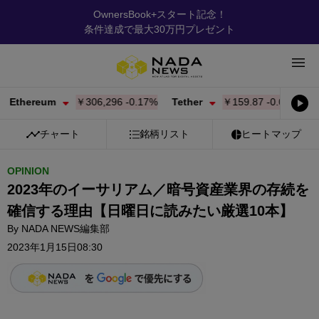
OwnersBook+スタート記念！
条件達成で最大30万円プレゼント
ereum
￥306,296
-0.17%
Tether
￥159.87
-0.01%
BNB
チャート
銘柄リスト
ヒートマップ
OPINION
2023年のイーサリアム／暗号資産業界の存続を
確信する理由【日曜日に読みたい厳選10本】
By
NADA NEWS編集部
2023年1月15日08:30