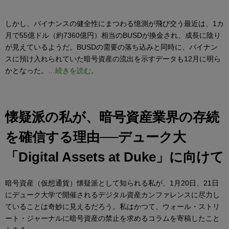
しかし、バイナンスの健全性にまつわる憶測が飛び交う最近は、1カ
月で55億ドル（約7360億円）相当のBUSDが換金され、成長に陰り
が見えているようだ。BUSDの需要の落ち込みと同時に、バイナン
スに預け入れられていた暗号資産の流出を示すデータも12月に明ら
かとなった。
…続きを読む。
懐疑派の私が、暗号資産業界の存続
を確信する理由──デューク大
「Digital Assets at Duke」に向けて
暗号資産（仮想通貨）懐疑派として知られる私が、1月20日、21日
にデューク大学で開催されるデジタル資産カンファレンスに尽力し
ていることは奇妙に見えるだろう。私はかつて、ウォール・ストリ
ート・ジャーナルに暗号資産の禁止を求めるコラムを寄稿したこと