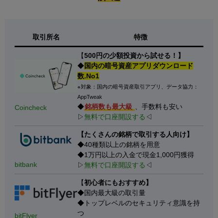
取引所名
特徴
【
500円の少額投資から試せる！】
◆
国内の暗号資産アプリダウンロード
数.No1
※対象：国内の暗号資産取引アプリ、データ協力：
AppTweak
◆
銘柄数も最大級
、手数料も安い
Coincheck
▷
無料で口座開設する
◁
【たくさんの銘柄で取引する人向け】
◆40種類以上の銘柄を用意
◆1万円以上の入金で現金1,000円獲得
bitbank
▷
無料で口座開設する
◁
【
初心者にもおすすめ】
◆国内最大級の取引量
◆トップレベルのセキュリティ意識を持
つ
bitFlyer