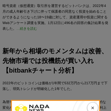
暗号資産（仮想通貨）取引所を運営するビットバンクは、2022年4
月の成人年齢引き下げに伴って保護者の同意なく投資を始めること
ができるようになった18〜19歳に対して、資産運用や投資に関する
Webアンケート調査を実施。1月12日に496名の回答の集計結果を発
表した。
…続きを読む
新年から相場のモメンタムは改善、
先物市場では投機筋が買い入れ
【bitbankチャート分析】
2022年のビットコインは価格が1年間で532万円から217万円まで下
落し、弱気トレンドが明確化した1年でした。
為替市場でもドル円が一時1ドル=150円まで上昇するなど歴史的な
×
変化があった相場となりました。世界各国の中央銀行が急速に利上