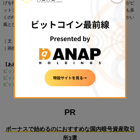
げを行ったことで、ビットコインへの資金流入が鈍化したことがビ
ットコイン価格を大きく下げた要因となりました。今年の前半も多
くの中銀の利上げが予想されており、ビットコイン相場には向かい
風となる状況が想定されます。
…続きを読む
｜文・編集：coindesk JAPAN編集部
｜画像：Shutterstock
【あわせて読みたい】
ビットコインとは
ビットコイン 購入
ビットコイン取引所
PR
ボーナスで始めるのにおすすめな国内暗号資産取引
所3選