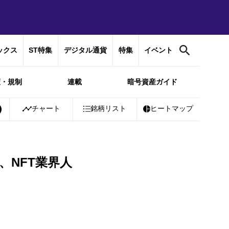
ックス
ST特集
デジタル通貨
特集
イベント
策・規制
連載
暗号資産ガイド
Bitcoin
チャート
￥10,265,415
銘柄リスト
+
0.88%
Ethereum
ヒートマップ
￥302,901
+
0.
、NFT業界人