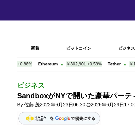
新着
ビットコイン
ビジネス
5
+
0.88%
Ethereum
￥302,901
+
0.59%
Tether
￥157.92
+
ビジネス
SandboxがNYで開いた豪華パー
By
佐藤 茂
2022年6月23日06:30
2026年6月29日17:0