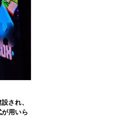
て建設され、
式が用いら