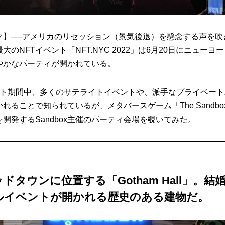
ク】──アメリカのリセッション（景気後退）を懸念する声を吹
大のNFTイベント「NFT.NYC 2022」は6月20日にニューヨ
やかなパーティが開かれている。
ント期間中、多くのサテライトイベントや、派手なプライベー
れることで知られているが、メタバースゲーム「The Sandb
開発するSandbox主催のパーティ会場を覗いてみた。
ドタウンに位置する「Gotham Hall」。結
ルイベントが開かれる歴史のある建物だ。