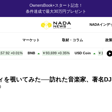
OwnersBook+スタート記念！
条件達成で最大30万円プレゼント
NADAインデ
マーケット
取材・コラム
政
0.01%
BNB
￥93,699
+
0.35%
USD Coin
￥158.00
+
0.00%
ティを覗いてみた──訪れた音楽家、著名DJ
0