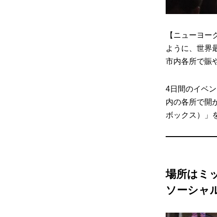
【ニューヨー
ように、世界最
市内各所で賑
4日間のイベ
内の各所で開か
ボックス）」を
場所はミッ
ソーシャ