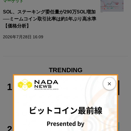
マーケット
SOL、ステーキング委任量が290万SOL増加
──ミームコイン取引比率は約1年ぶり高水準
【価格分析】
2026年7月28日 16:09
TRENDING
×
ビジネス
1
ビットコイン決済BTCpayに重大な脆
弱性
2026年8月8日 11:29
連載
2