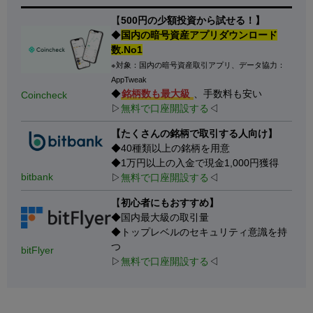
【
500円の少額投資から試せる！】
◆
国内の暗号資産アプリダウンロード
数.No1
※対象：国内の暗号資産取引アプリ、データ協力：
AppTweak
◆
銘柄数も最大級
、手数料も安い
Coincheck
▷
無料で口座開設する
◁
【たくさんの銘柄で取引する人向け】
◆40種類以上の銘柄を用意
◆1万円以上の入金で現金1,000円獲得
bitbank
▷
無料で口座開設する
◁
【
初心者にもおすすめ】
◆国内最大級の取引量
◆トップレベルのセキュリティ意識を持
つ
bitFlyer
▷
無料で口座開設する
◁