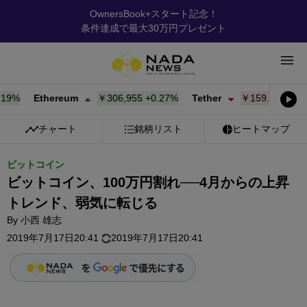
OwnersBook+スタート記念！
条件達成で最大30万円プレゼント
%
Ethereum
￥306,955
+
0.27%
Tether
￥159.84
-0.01%
チャート
銘柄リスト
ヒートマップ
ビットコイン
ビットコイン、100万円割れ──4月からの上昇
トレンド、弱気に転じる
By
小西 雄志
2019年7月17日20:41
2019年7月17日20:41