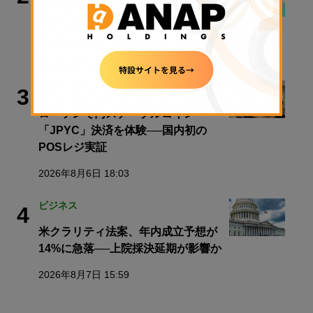
今週のWeb3ニュースをおさらい！
【毎週土曜日はNADAクイズ_Vol.7】
2026年8月8日 08:00
ビジネス
3
ローソンで円ステーブルコイン
「JPYC」決済を体験──国内初の
POSレジ実証
2026年8月6日 18:03
ビジネス
4
米クラリティ法案、年内成立予想が
14%に急落──上院採決延期が影響か
2026年8月7日 15:59