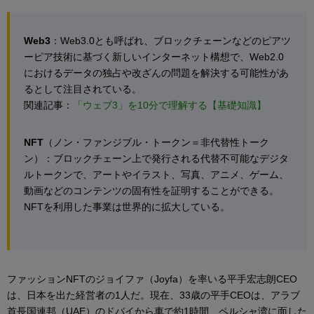
Web3
：Web3.0とも呼ばれ、ブロックチェーンなどのピアツ
ーピア技術に基づく新しいインターネット構想で、Web2.0
におけるデータの独占や改ざんの問題を解決する可能性があ
るとして注目されている。
関連記事：
「ウェブ3」を10分で理解する【基礎知識】
NFT
（ノン・ファンジブル・トークン＝非代替性トーク
ン）：ブロックチェーン上で発行される代替不可能なデジタ
ルトークンで、アートやイラスト、写真、アニメ、ゲーム、
動画などのコンテンツの固有性を証明することができる。
NFTを利用した事業は世界的に拡大している。
ファッションNFTのジョイファ（Joyfa）を率いる平手宏志朗CEO
は、日本を出た経営者の1人だ。現在、33歳の平手CEOは、アラブ
首長国連邦（UAE）のドバイから車で約1時間、ペルシャ湾に面した