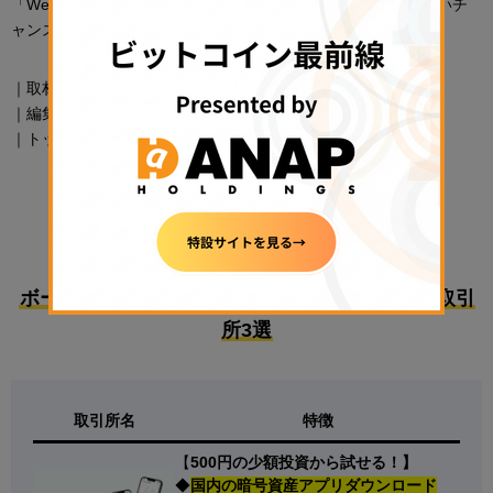
「Web3は、日本のコンテンツを世界に広める上で、またとないチ
ャンスだ」と期待を込める。
｜取材・テキスト：菊池友信
｜編集：佐藤茂
｜トップ画像：ジョイファの平手CEO
PR
ボーナスで始めるのにおすすめな国内暗号資産取引
所3選
取引所名
特徴
【
500円の少額投資から試せる！】
◆
国内の暗号資産アプリダウンロード