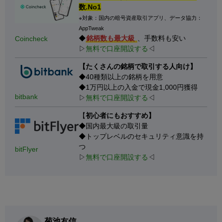
数.No1
※対象：国内の暗号資産取引アプリ、データ協力：
AppTweak
◆
銘柄数も最大級
、手数料も安い
Coincheck
▷
無料で口座開設する
◁
【たくさんの銘柄で取引する人向け】
◆40種類以上の銘柄を用意
◆1万円以上の入金で現金1,000円獲得
bitbank
▷
無料で口座開設する
◁
【
初心者にもおすすめ】
◆国内最大級の取引量
◆トップレベルのセキュリティ意識を持
つ
bitFlyer
▷
無料で口座開設する
◁
菊池友信