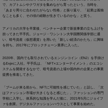
で、カブトムシやクワガタを集めながら育ったという。当時を、
「あまり周りに合わせたがらない性格」と振り返り、「起業は孤独
なことも多く、その頃の経験が生きているのかな」と笑う。
アメリカの大学を卒業後、ベンチャー企業で新規事業の立ち上げを
担ってきた平手氏。ジョージ・ワシントン大学国際関係学部に通
い、暗号資産（仮想通貨）を用いた「新しい経済のかたち」に興味
を持ち、2017年にブロックチェーン業界に入った。
2020年、国内でも取引されているエンジンコイン（ENJ）を手掛け
るEnjinに入社。平手氏は、「NFT×エンターテイメント」のエコシ
ステムを開発するなかで、暗号資産の上場や国内外の企業との事業
提携を推進してきた。
「ブームが来る前から、NFTに可能性を感じていた」と話し、「次
はファッション市場が大きくなると感じた」。ファッションの専門
学校に入学し、体系的な知識を学んだ後に、2021年5月にジョイフ
ァを創業。デジタルファッションハウスとして事業を始めた。