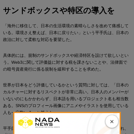
サンドボックスや特区の導入を
「海外に移住して、日本の生活環境の素晴らしさを改めて痛感して
いる。環境さえ整えば、日本に戻りたい」という平手氏は、日本の
政治に対して柔軟な対応を要望した。
具体的には、規制のサンドボックスや経済特区を設けて欲しいとい
う。Web3に関して評価益に対する税を課さないことや、法律面で
の暗号資産発行に係る規制を緩和することを求めた。
世界が日本をどう評価しているかという質問に対しては、「日本の
カルチャーに対するリスペクトが非常に高い。日本人のメンバーが
いないのにもかかわらず、日本語を用いるプロジェクト名も相当数
ある。SNSのプロフィール画像にアニメやイラストを使用している
人も一定数いる」と答えた。
×
平手氏は、日本においても規制改革の進展が見られることに触れ、