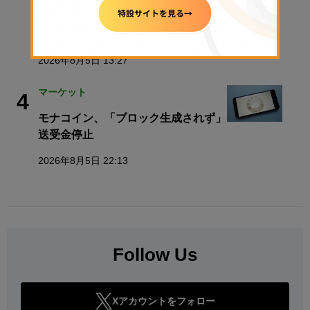
ビットコイン、海峡開放期待で米株史
上最高値、Clarity法案は大詰め【楽天
ウォレットDaily Report】
2026年8月5日 13:27
マーケット
4
モナコイン、「ブロック生成されず」
送受金停止
2026年8月5日 22:13
Follow Us
Xアカウントをフォロー