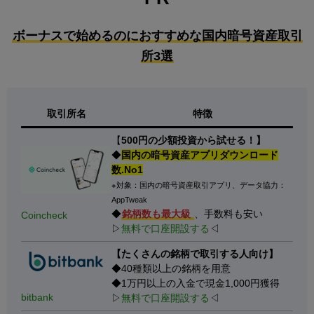
ボーナスで始めるのにおすすめな国内暗号資産取引
所3選
取引所名
特徴
【
500円の少額投資から試せる！】
◆
国内の暗号資産アプリダウンロード
数.No1
※対象：国内の暗号資産取引アプリ、データ協力：
AppTweak
◆
銘柄数も最大級
、手数料も安い
Coincheck
▷
無料で口座開設する
◁
【たくさんの銘柄で取引する人向け】
◆40種類以上の銘柄を用意
◆1万円以上の入金で現金1,000円獲得
bitbank
▷
無料で口座開設する
◁