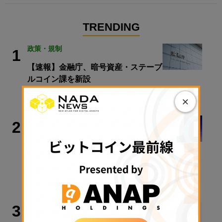
TRENDING
政策・規制
1
【速報】金融庁、暗号資産・ステーブ
ルコイン課を新設
2026年8月5日 11:51
×
ビットコイン
2
4万3000BTC保有のメタプラネット
CEO、Coldcard流出問題受け自社の
保管体制明かす
2026年8月5日 16:49
マーケット
3