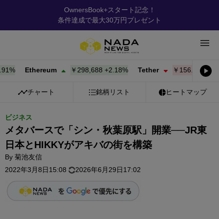
OwnersBook+スタート記念！
条件達成で最大30万円プレゼント
1%
Ethereum
￥298,697
+
2.19%
Tether
￥156.30
-0.02%
チャート
銘柄リスト
ヒートマップ
ビジネス
メタバースで「シン・秋葉原駅」開業──JR東
日本とHIKKYがアキバの街を構築
By
菊池友信
2022年3月8日15:08
2026年6月29日17:02