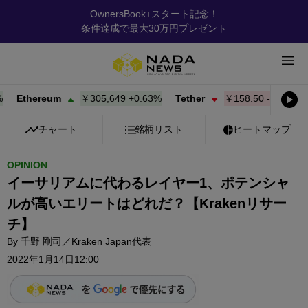
OwnersBook+スタート記念！
条件達成で最大30万円プレゼント
thereum
￥305,649
+
0.63%
Tether
￥158.50
-0.01%
BNB
チャート
銘柄リスト
ヒートマップ
OPINION
イーサリアムに代わるレイヤー1、ポテンシャ
ルが高いエリートはどれだ？【Krakenリサー
チ】
By
千野 剛司／Kraken Japan代表
2022年1月14日12:00