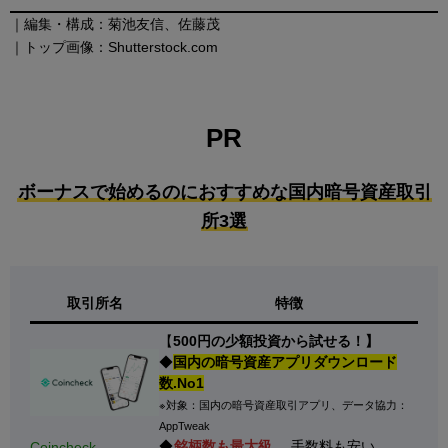
｜編集・構成：菊池友信、佐藤茂
｜トップ画像：Shutterstock.com
PR
ボーナスで始めるのにおすすめな国内暗号資産取引
所3選
取引所名
特徴
【
500円の少額投資から試せる！】
◆
国内の暗号資産アプリダウンロード
数.No1
※対象：国内の暗号資産取引アプリ、データ協力：
AppTweak
◆
銘柄数も最大級
、手数料も安い
Coincheck