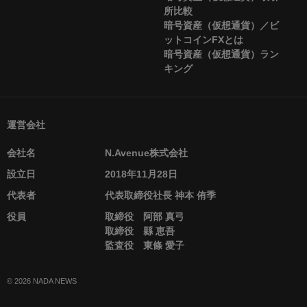
所比較
暗号資産（仮想通貨）／ビ
ットコインFXとは
暗号資産（仮想通貨）ラン
キング
運営会社
会社名
N.Avenue株式会社
設立日
2018年11月28日
代表者
代表取締役社長 神本 侑季
役員
取締役 阿部 真弓
取締役 縣 恵吾
監査役 東條 愛子
© 2026 NADA NEWS