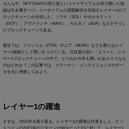
そんな中、NFTやDeFiの受け皿というイーサリアムが切り開いた路
線は引き継ぎつつ、イーサリアムの課題解決を目指すレイヤー1のブ
ロックチェーンが台頭した。ソラナ（SOL）やポルカドット
（DOT）、アヴァランチ（AVAX）、カルダノ（ADA）などがそうし
たブロックチェーンである。
最近では、ファントム（FTM）やニア（NEAR）なども新たなレイ
ヤー1銘柄として勢いをつけている。注目度の高い「エリート」レイ
ヤー1ブロックチェーンの中で、とりわけ今年も勢いがありそうなも
のはどれか？この記事では、クラーケン・インテリジェンスのデー
タを元に考察してみよう。
レイヤー1の躍進
まずは、2021年を振り返る。レイヤー1の躍進は目覚ましく、ビッ
トコインの2021年のリターンが58％だったのに対して、レイヤー1