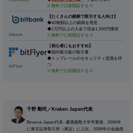
▷
無料で口座開設する
◁
【たくさんの銘柄で取引する人向け】
◆40種類以上の銘柄を用意
◆1万円以上の入金で現金1,000円獲得
bitbank
▷
無料で口座開設する
◁
【
初心者にもおすすめ】
◆国内最大級の取引量
◆トップレベルのセキュリティ意識を持
つ
bitFlyer
▷
無料で口座開設する
◁
千野 剛司／Kraken Japan代表
Binance Japan代表--慶應義塾大学卒業後、2006年
に東京証券取引所（東証）に入社。2008年の金融危