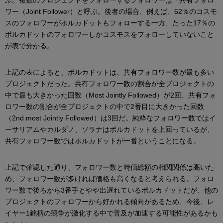
ワー（Joint Follower）と呼ぶ。後者の場合、例えば、62％のコスモ
スのフォロワーがポルカドットもフォローする一方、たった17％の
ポルカドットのフォロワーしかコスモスをフォローしていないこと
が表で分かる。
上記の表によると、ポルカドットは、共有フォロワー数が最も多い
プロジェクトだった。共有フォロワー数の割合が全プロジェクトの
中で最も大きかった回数（Most Jointly Followed）が2回、共有フォ
ロワー数の割合が全プロジェクトの中で2番目に大きかった回数
（2nd most Jointly Followed）は3回だ。純粋なフォロワー数ではイ
ーサリアムやカルダノ、ソラナはポルカドットを上回っているが、
共有フォロワー数ではポルカドットが一番ということになる。
上記で確認した通り、フォロワー数と時価総額の相関関係は高いた
め、フォロワー数が多ければ価格も高くなると考えられる。フォロ
ワー数で後ろから3番手とやや出遅れているポルカドットだが、他の
プロジェクトのフォロワーから好かれる傾向があるため、今後、レ
イヤー1銘柄の競争が激化する中で普及が加速する可能性があるかも