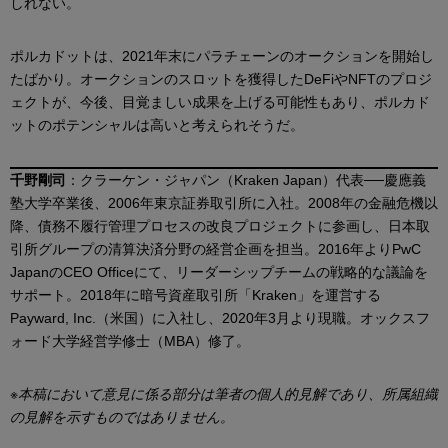
しれない。
ポルカドットは、2021年末にパラチェーンのオークションを開始し
たばかり。オークションのスロットを獲得したDeFiやNFTのプロジ
ェクトが、今後、目覚ましい成果を上げる可能性もあり、ポルカド
ットのポテンシャルは高いと考えられそうだ。
千野剛司
：クラーケン・ジャパン（Kraken Japan）代表──慶應義
塾大学卒業後、2006年東京証券取引所に入社。2008年の金融危機以
降、債務不履行管理プロセスの改良プロジェクトに参画し、日本取
引所グループの清算決済分野の経営企画を担当。2016年よりPwC
JapanのCEO Officeにて、リーダーシップチームの戦略的な議論を
サポート。2018年に暗号資産取引所「Kraken」を運営する
Payward, Inc.（米国）に入社し、2020年3月より現職。オックスフ
ォード大学経営学修士（MBA）修了。
※本稿において意見に係る部分は筆者の個人的見解であり、所属組織
の見解を示すものではありません。