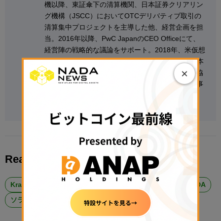
機以降、東証傘下の清算機関、日本証券クリアリン
グ機構（JSCC）においてOTCデリバティブ取引の
清算集中プロジェクトを主導した他、経営企画を担
当。2016年以降、PwC JapanのCEO Officeにて、
経営陣の戦略的な議論をサポート。2018年、米仮想
通貨取引所のKrakenに入社し、2020年3月より日本
×
法人代表を務めた。その他、日本暗号資産取引業協
会では副会長、日本暗号資産ビジネス協会では理事
を歴任。2022年7月より現職。
Read More About
Kraken #クラーケン
イーサリアム #ETH
カルダノ #ADA
ソラナ #SOL
ポルカドット #DOT
レイヤー1