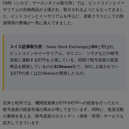
CME（シカゴ・マーカンタイル取引所）では、ビットコインとイー
サリアムの先物商品が上場され、取引されるようにもなってきまし
た。ビットコインとイーサリアムを中心に、資産クラスとしての投
資環境の整備が一気に進んできました。
スイス証券取引所
：Swiss Stock Exchangeは
SIX
と呼ばれ、
ビットコインやイーサリアム、ポリゴン、ソラナなどの暗号
資産に連動するETPを上場している。同国で暗号資産の投資
商品を開発しているのが
21Shares
社で、SIXに上場されてい
るETPの多くは21Sharesが開発したもの。
北米と欧州では、機関投資家がETFやETPへの投資を行っており、
暗号資産の投資市場の厚みが増してきています。同時に、投資活動
の裏側を支える、暗号資産のカストディ（保有・管理）サービスも
拡大してきています。