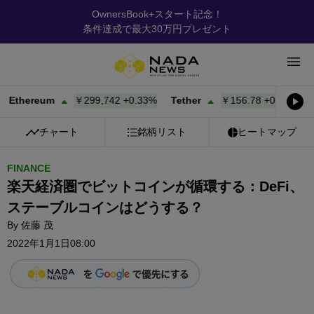
OwnersBook+スタート記念！
条件達成で最大30万円プレゼント
ereum
￥299,742
+
0.33%
Tether
￥156.78
+
0.02%
BNB
チャート
銘柄リスト
ヒートマップ
FINANCE
楽天経済圏でビットコインが循環する：DeFi、
ステーブルコインはどうする？
By
佐藤 茂
2022年1月1日08:00