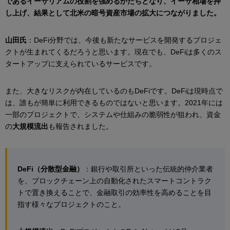
であるイーサリアムの役割を強めるかたちとなり、イーサ相場を押
し上げ、結果として北米の暗号資産市場の拡大につながりました。
山田氏
：DeFi分野では、今後も新たなサービスを開発するプロジェ
クトが生まれてくるだろうと思います。現在でも、DeFiは多くのス
タートアップに支えられているサービスです。
また、大きなリスクが内在しているのもDeFiです。DeFiは現時点で
は、誰もが簡単に利用できるものではないと思います。2021年には
一部のプロジェクトで、システムや仕組みの脆弱性が狙われ、資金
の
大規模流出
も報告されました。
DeFi（分散型金融）
：銀行や取引所といった伝統的仲介業者
を、ブロックチェーン上の自動化されたスマートコントラク
トで置き換えることで、金融取引の効率性を高めることを目
指す様々なプロジェクトのこと。