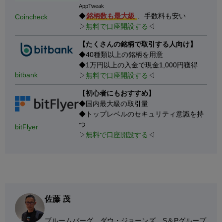
AppTweak
◆
銘柄数も最大級
、手数料も安い
Coincheck
▷
無料で口座開設する
◁
【たくさんの銘柄で取引する人向け】
◆40種類以上の銘柄を用意
◆1万円以上の入金で現金1,000円獲得
bitbank
▷
無料で口座開設する
◁
【
初心者にもおすすめ】
◆国内最大級の取引量
◆トップレベルのセキュリティ意識を持
つ
bitFlyer
▷
無料で口座開設する
◁
佐藤 茂
ブルームバーグ、ダウ・ジョーンズ、S＆Pグループ