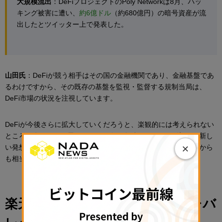
大規模流出
：DeFiプロジェクトのPoly Networkは8月、ハッ
キング被害に遭い、
約6億ドル
（約680億円）の暗号資産が流
出したとツイッター上で発表した。
山田氏
：DeFiが競う相手はその国の金融機関であり、金融基盤であ
るわけですから、その既存の基盤を監視・監督する規制当局は、
DeFi市場の状況を注視しています。
DeFiが今後さらに拡大していくだろうと、楽観的には考えられない
ところは多くあると思います。既存の金融システムを刷新する新し
×
い発想が生まれれば、当然、金融規制当局が利用者保護の観点から
も相当な注意を払って着目してくるでしょう。
楽天ウォレットが今年注力するレバ