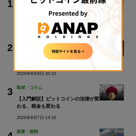
1
金融庁、暗号資産新課のトップに安富
氏
2026年8月7日 17:26
政策・規制
2
警察庁、すべての暗号資産交換業者に
出庫制限強化を要請
2026年8月6日 20:10
取材・コラム
3
【入門解説】ビットコインの法律が変
わる、税金も変わる
2026年8月7日 14:15
政策・規制
4