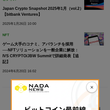
Japan Crypto Snapshot 2025年1月（vol.2）
【bitbank Ventures】
2025年1月26日 10:00
NFT
ゲーム大手のコナミ、アバランチを採用
──NFTソリューションを一般企業に解放：
IVS CRYPTO/JBW Summitで詳細発表【追
記】
2024年6月20日 16:02
×
TRENDING
政策・規制