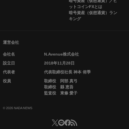
暗号資産（仮想通貨）／ビ
ットコインFXとは
暗号資産（仮想通貨）ラン
キング
運営会社
会社名
N.Avenue株式会社
設立日
2018年11月28日
代表者
代表取締役社長 神本 侑季
役員
取締役 阿部 真弓
取締役 縣 恵吾
監査役 東條 愛子
© 2026 NADA NEWS