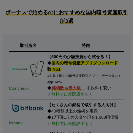
ボーナスで始めるのにおすすめな国内暗号資産取引
所3選
取引所名
特徴
【
500円の少額投資から試せる！】
◆
国内の暗号資産アプリダウンロード
数.No1
※対象：国内の暗号資産取引アプリ、データ協力：
AppTweak
◆
銘柄数も最大級
、手数料も安い
Coincheck
▷
無料で口座開設する
◁
【たくさんの銘柄で取引する人向け】
◆40種類以上の銘柄を用意
◆1万円以上の入金で現金1,000円獲得
bitbank
▷
無料で口座開設する
◁