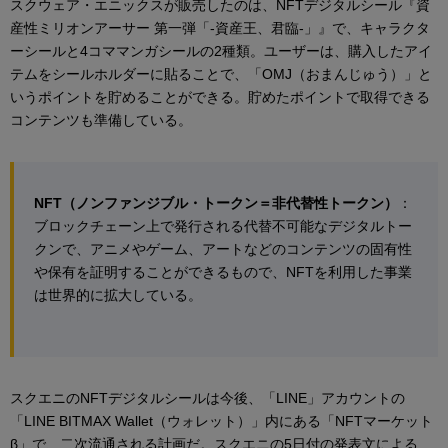
スクウェア・エニックスが販売したのは、NFTデジタルシール『資
産性ミリオンアーサー 第一弾「-資産王、君臨-」』で、キャラクタ
ーシールと4コママンガシールの2種類。ユーザーは、購入したアイ
テムをシールホルダーに貼ることで、「OMJ（おまんじゅう）」と
いうポイントを貯めることができる。貯めたポイントで取得できる
コンテンツも準備している。
NFT（ノンファンジブル・トークン＝非代替性トークン）
：
ブロックチェーン上で発行される代替不可能なデジタルトー
クンで、アニメやゲーム、アートなどのコンテンツの固有性
や保有を証明することができるもので、NFTを利用した事業
は世界的に拡大している。
スクエニのNFTデジタルシールは今後、「LINE」アカウントの
「LINE BITMAX Wallet（ウォレット）」内にある「NFTマーケット
β」で、二次流通される計画だ。スクエニの5日付の発表文による