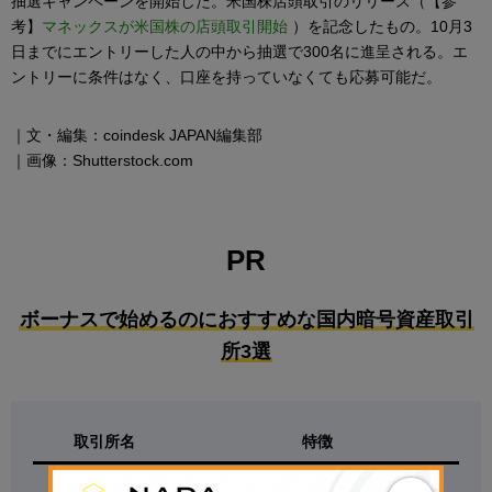
抽選キャンペーンを開始した。米国株店頭取引のリリース（【参
考】
マネックスが米国株の店頭取引開始
）を記念したもの。10月3
日までにエントリーした人の中から抽選で300名に進呈される。エ
ントリーに条件はなく、口座を持っていなくても応募可能だ。
｜文・編集：coindesk JAPAN編集部
｜画像：Shutterstock.com
PR
ボーナスで始めるのにおすすめな国内暗号資産取引
所3選
取引所名
特徴
【
500円の少額投資から試せる！】