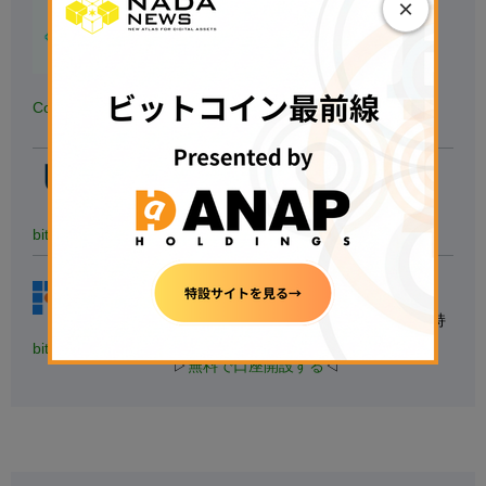
×
◆
国内の暗号資産アプリダウンロード
数.No1
※対象：国内の暗号資産取引アプリ、データ協力：
AppTweak
◆
銘柄数も最大級
、手数料も安い
Coincheck
▷
無料で口座開設する
◁
【たくさんの銘柄で取引する人向け】
◆40種類以上の銘柄を用意
◆1万円以上の入金で現金1,000円獲得
bitbank
▷
無料で口座開設する
◁
【
初心者にもおすすめ】
◆国内最大級の取引量
◆トップレベルのセキュリティ意識を持
つ
bitFlyer
▷
無料で口座開設する
◁