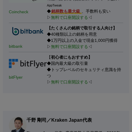
AppTweak
◆
銘柄数も最大級
、手数料も安い
Coincheck
▷
無料で口座開設する
◁
【たくさんの銘柄で取引する人向け】
◆40種類以上の銘柄を用意
◆1万円以上の入金で現金1,000円獲得
bitbank
▷
無料で口座開設する
◁
【
初心者にもおすすめ】
◆国内最大級の取引量
◆トップレベルのセキュリティ意識を持
つ
bitFlyer
▷
無料で口座開設する
◁
千野 剛司／Kraken Japan代表