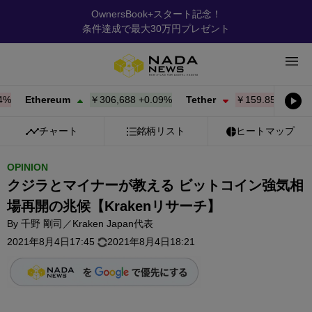
OwnersBook+スタート記念！
条件達成で最大30万円プレゼント
Ethereum
￥306,688
+
0.09%
Tether
￥159.85
-0.01%
B
チャート
銘柄リスト
ヒートマップ
OPINION
クジラとマイナーが教える ビットコイン強気相
場再開の兆候【Krakenリサーチ】
By
千野 剛司／Kraken Japan代表
2021年8月4日17:45
2021年8月4日18:21