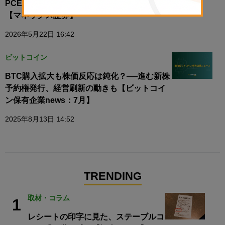
PCEが焦点、AI期待と政策材料が下支えか
【マネックス証券】
2026年5月22日 16:42
ビットコイン
BTC購入拡大も株価反応は鈍化？──進む新株
予約権発行、経営刷新の動きも【ビットコイ
ン保有企業news：7月】
2025年8月13日 14:52
TRENDING
取材・コラム
1
レシートの印字に見た、ステーブルコ