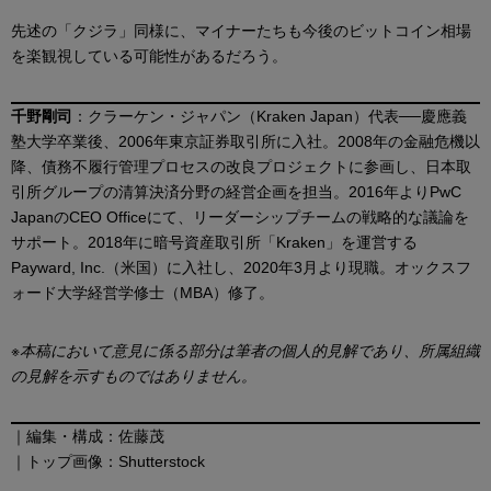
先述の「クジラ」同様に、マイナーたちも今後のビットコイン相場
を楽観視している可能性があるだろう。
千野剛司
：クラーケン・ジャパン（Kraken Japan）代表──慶應義
塾大学卒業後、2006年東京証券取引所に入社。2008年の金融危機以
降、債務不履行管理プロセスの改良プロジェクトに参画し、日本取
引所グループの清算決済分野の経営企画を担当。2016年よりPwC
JapanのCEO Officeにて、リーダーシップチームの戦略的な議論を
サポート。2018年に暗号資産取引所「Kraken」を運営する
Payward, Inc.（米国）に入社し、2020年3月より現職。オックスフ
ォード大学経営学修士（MBA）修了。
※本稿において意見に係る部分は筆者の個人的見解であり、所属組織
の見解を示すものではありません。
｜編集・構成：佐藤茂
｜トップ画像：Shutterstock