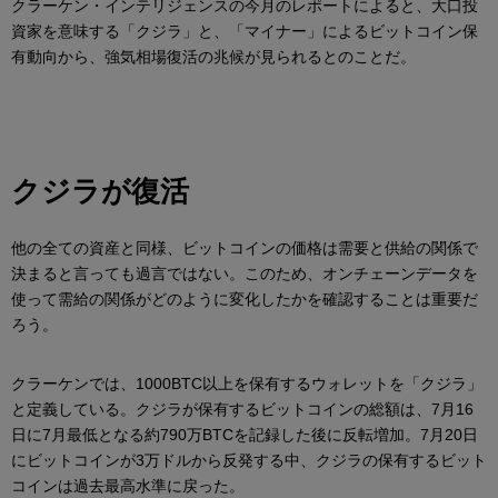
クラーケン・インテリジェンスの今月のレポートによると、大口投
資家を意味する「クジラ」と、「マイナー」によるビットコイン保
有動向から、強気相場復活の兆候が見られるとのことだ。
クジラが復活
他の全ての資産と同様、ビットコインの価格は需要と供給の関係で
決まると言っても過言ではない。このため、オンチェーンデータを
使って需給の関係がどのように変化したかを確認することは重要だ
ろう。
クラーケンでは、1000BTC以上を保有するウォレットを「クジラ」
と定義している。クジラが保有するビットコインの総額は、7月16
日に7月最低となる約790万BTCを記録した後に反転増加。7月20日
にビットコインが3万ドルから反発する中、クジラの保有するビット
コインは過去最高水準に戻った。