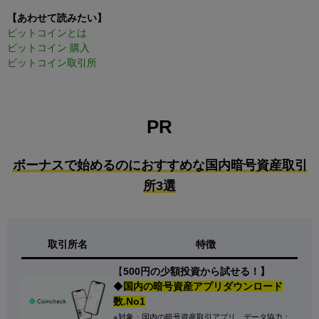
【あわせて読みたい】
ビットコインとは
ビットコイン 購入
ビットコイン取引所
PR
ボーナスで始めるのにおすすめな国内暗号資産取引
所3選
取引所名
特徴
【
500円の少額投資から試せる！】
◆
国内の暗号資産アプリダウンロード
数.No1
※対象：国内の暗号資産取引アプリ、データ協力：