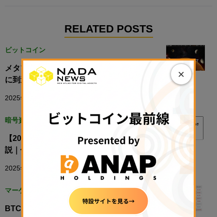
RELATED POSTS
ビットコイン
メタプラネット、ビットコイン保有量5000枚
×
に到達──約20億円分購入で
2025年4月24日 18:46
暗号資産ガイド
【2026年最新版】ネム（NEM）の値動きを解
説｜価格変動要因・チャート分析・注意点
2025年10月24日 00:05
マーケット
BTC（ビットコイン）は米イラン協議と米