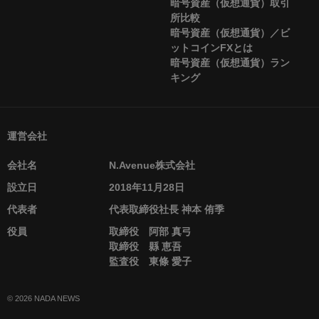
暗号資産（仮想通貨）取引
所比較
暗号資産（仮想通貨）／ビ
ットコインFXとは
暗号資産（仮想通貨）ラン
キング
運営会社
会社名
N.Avenue株式会社
設立日
2018年11月28日
代表者
代表取締役社長 神本 侑季
役員
取締役 阿部 真弓
取締役 縣 恵吾
監査役 東條 愛子
© 2026 NADA NEWS