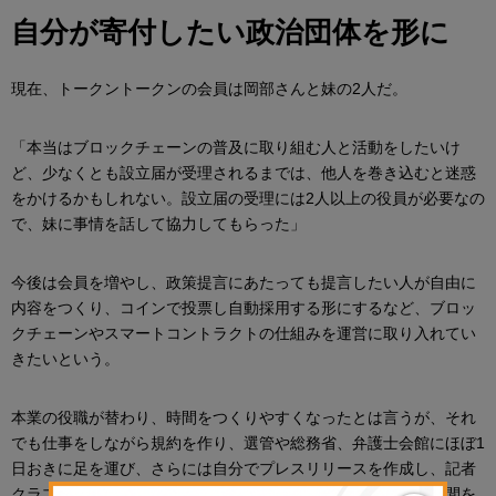
自分が寄付したい政治団体を形に
現在、トークントークンの会員は岡部さんと妹の2人だ。
「本当はブロックチェーンの普及に取り組む人と活動をしたいけ
ど、少なくとも設立届が受理されるまでは、他人を巻き込むと迷惑
をかけるかもしれない。設立届の受理には2人以上の役員が必要なの
で、妹に事情を話して協力してもらった」
今後は会員を増やし、政策提言にあたっても提言したい人が自由に
内容をつくり、コインで投票し自動採用する形にするなど、ブロッ
クチェーンやスマートコントラクトの仕組みを運営に取り入れてい
きたいという。
本業の役職が替わり、時間をつくりやすくなったとは言うが、それ
でも仕事をしながら規約を作り、選管や総務省、弁護士会館にほぼ1
日おきに足を運び、さらには自分でプレスリリースを作成し、記者
クラブに持って行って投函するなど、この取り組みに膨大な時間を