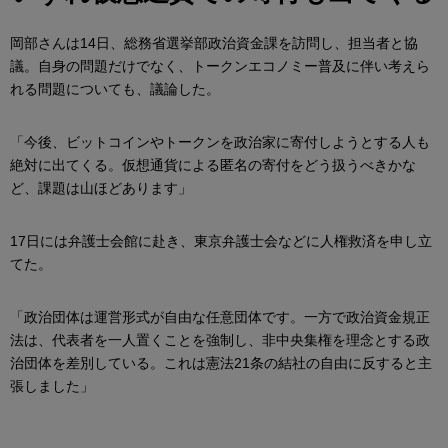
岡部さんは14日、総務省選挙部政治資金課を訪問し、担当者と協
議。自身の問題だけでなく、トークンエコノミー普及に伴い考えら
れる問題についても、議論した。
「今後、ビットコインやトークンを政治家に寄付しようとする人も
絶対に出てくる。仮想通貨による匿名の寄付をどう扱うべきかな
ど、課題は山ほどあります」
17日には弁護士会館に赴き、東京弁護士会などに人権救済を申し立
てた。
「政治団体は運営形式が自由な任意団体です。一方で政治資金規正
法は、代表者を一人置くことを強制し、非中央集権を理念とする政
治団体を差別している。これは憲法21条の結社の自由に反すると主
張しました」