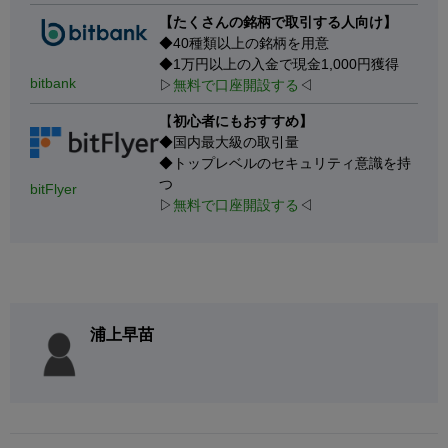
【たくさんの銘柄で取引する人向け】
◆40種類以上の銘柄を用意
◆1万円以上の入金で現金1,000円獲得
bitbank
▷
無料で口座開設する
◁
【
初心者にもおすすめ】
◆国内最大級の取引量
◆トップレベルのセキュリティ意識を持
つ
bitFlyer
▷
無料で口座開設する
◁
浦上早苗