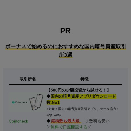
PR
ボーナスで始めるのにおすすめな国内暗号資産取引
所3選
取引所名
特徴
【
500円の少額投資から試せる！】
◆
国内の暗号資産アプリダウンロード
数.No1
※対象：国内の暗号資産取引アプリ、データ協力：
AppTweak
◆
銘柄数も最大級
、手数料も安い
Coincheck
▷
無料で口座開設する
◁