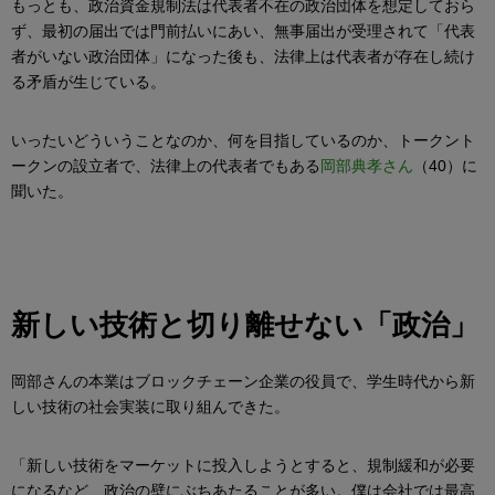
もっとも、政治資金規制法は代表者不在の政治団体を想定しておら
ず、最初の届出では門前払いにあい、無事届出が受理されて「代表
者がいない政治団体」になった後も、法律上は代表者が存在し続け
る矛盾が生じている。
いったいどういうことなのか、何を目指しているのか、トークント
ークンの設立者で、法律上の代表者でもある
岡部典孝さん
（40）に
聞いた。
新しい技術と切り離せない「政治」
岡部さんの本業はブロックチェーン企業の役員で、学生時代から新
しい技術の社会実装に取り組んできた。
「新しい技術をマーケットに投入しようとすると、規制緩和が必要
になるなど、政治の壁にぶちあたることが多い。僕は会社では最高