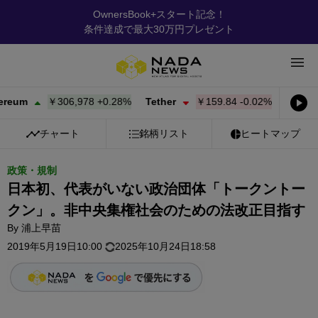
OwnersBook+スタート記念！
条件達成で最大30万円プレゼント
￥306,978
+
0.28%
Tether
￥159.84
-0.02%
BNB
￥96,
チャート
銘柄リスト
ヒートマップ
政策・規制
日本初、代表がいない政治団体「トークントー
クン」。非中央集権社会のための法改正目指す
By
浦上早苗
2019年5月19日10:00
2025年10月24日18:58