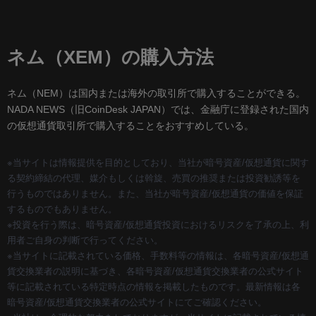
ネム（XEM）の購入方法
ネム（NEM）は国内または海外の取引所で購入することができる。
NADA NEWS（旧CoinDesk JAPAN）では、
金融庁に登録された国内
の仮想通貨取引所
で購入することをおすすめしている。
※当サイトは情報提供を目的としており、当社が暗号資産/仮想通貨に関す
る契約締結の代理、媒介もしくは斡旋、売買の推奨または投資勧誘等を
行うものではありません。また、当社が暗号資産/仮想通貨の価値を保証
するものでもありません。
※投資を行う際は、
暗号資産/仮想通貨投資におけるリスク
を了承の上、利
用者ご自身の判断で行ってください。
※当サイトに記載されている価格、手数料等の情報は、各暗号資産/仮想通
貨交換業者の説明に基づき、各暗号資産/仮想通貨交換業者の公式サイト
等に記載されている特定時点の情報を掲載したものです。最新情報は各
暗号資産/仮想通貨交換業者の公式サイトにてご確認ください。