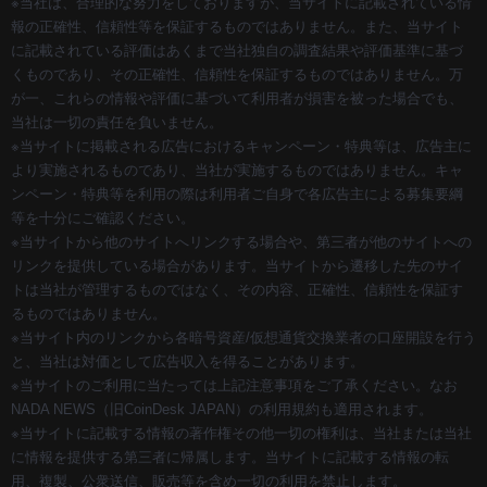
※当社は、合理的な努力をしておりますが、当サイトに記載されている情
報の正確性、信頼性等を保証するものではありません。また、当サイト
に記載されている評価はあくまで当社独自の調査結果や評価基準に基づ
くものであり、その正確性、信頼性を保証するものではありません。万
が一、これらの情報や評価に基づいて利用者が損害を被った場合でも、
当社は一切の責任を負いません。
※当サイトに掲載される広告におけるキャンペーン・特典等は、広告主に
より実施されるものであり、当社が実施するものではありません。キャ
ンペーン・特典等を利用の際は利用者ご自身で各広告主による募集要綱
等を十分にご確認ください。
※当サイトから他のサイトへリンクする場合や、第三者が他のサイトへの
リンクを提供している場合があります。当サイトから遷移した先のサイ
トは当社が管理するものではなく、その内容、正確性、信頼性を保証す
るものではありません。
※当サイト内のリンクから各暗号資産/仮想通貨交換業者の口座開設を行う
と、当社は対価として広告収入を得ることがあります。
※当サイトのご利用に当たっては上記注意事項をご了承ください。なお
NADA NEWS（旧CoinDesk JAPAN）の利用規約
も適用されます。
※当サイトに記載する情報の著作権その他一切の権利は、当社または当社
に情報を提供する第三者に帰属します。当サイトに記載する情報の転
用、複製、公衆送信、販売等を含め一切の利用を禁止します。