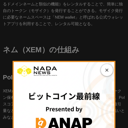
るドメインネームと類似の機能）をレンタルすることで、簡単に独
自のトークン（モザイク）を発行することができる。モザイク発行
に必要なネームスペースは「NEM wallet」と呼ばれる公式ウォレッ
トアプリを利用することで、レンタル可能となる。
ネム（XEM）の仕組み
×
PoI（Proof of Importance）
XEMがコンセンサスアルゴリズムとして採用しているPoIはトーク
ン保有者の重要度によって報酬が分配される仕組み。重要度は、PoI
スコアで計測される。PoIスコアはXEMの保有量、保有期間、取引
量などに基づいて算出される。PoIスコアが高いほど重要度が高いと
みなされ、報酬を受け取りやすくなる。