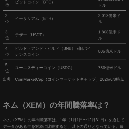
ビットコイン（BTC）
位
ドル
2
2,013億米ド
イーサリアム（ETH）
位
ル
3
1,868億米ド
テザー（USDT）
位
ル
4
ビルド・アンド・ビルド（BNB） ※旧バイ
805億米ドル
位
ナンスコイン
5
ユーエスディーコイン（USDC）
756億米ドル
位
出典：CoinMarketCap（コインマーケットキャップ）2026/6/8時点
ネム（XEM）の年間騰落率は？
ネム（XEM）の年間騰落率は、1年（1月1日〜12月31日）を通じて
データがある年を対象に比較すると、以下の通りとなっている。最