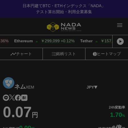
日本円建てBTC・ETHインデックス「NADA」
テスト算出開始・利用企業募集
%
Ethereum
￥299,064
+
0.11%
Tether
￥157.30
+
0.01%
チャート
銘柄リスト
ヒートマップ
ネム
XEM
JPY
0.07
24h変動率
1.70
円
%
0.00
6億