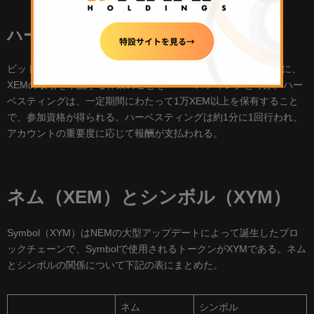
ハーベスティング
ビットコインの取引を承認する作業をマイニングと呼ぶ。同様に、
XEMの取引を承認する作業のことをハーベスティングと呼ぶ。ハー
ベスティングは、一定期間にわたって1万XEM以上を保有すること
で、参加資格が得られる。ハーベスティングは約1分に1回行われ、
アカウントの重要度に応じて報酬が支払われる。
ネム（XEM）とシンボル（XYM）
Symbol（XYM）はNEMの大型アップデートによって誕生したブロ
ックチェーンで、Symbolで使用されるトークンがXYMである。ネム
とシンボルの関係について下記の表にまとめた。
ネム
シンボル