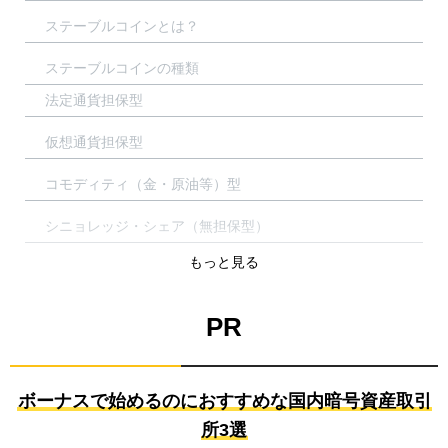
ステーブルコインとは？
ステーブルコインの種類
法定通貨担保型
仮想通貨担保型
コモディティ（金・原油等）型
シニョレッジ・シェア（無担保型）
もっと見る
ステーブルコインのメリット
安定性がある
PR
価値の保存手段として保有できる
暗号資産取引をスムーズに行える
ボーナスで始めるのにおすすめな国内暗号資産取引
PR
所3選