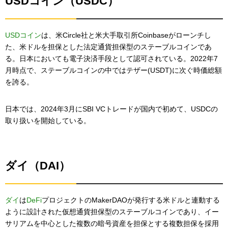
USDコイン（USDC）
USDコイン
は、米Circle社と米大手取引所Coinbaseがローンチし
た、米ドルを担保とした法定通貨担保型のステーブルコインであ
る。日本においても電子決済手段として認可されている。2022年7
月時点で、ステーブルコインの中ではテザー(USDT)に次ぐ時価総額
を誇る。
日本では、2024年3月にSBI VCトレードが国内で初めて、USDCの
取り扱いを開始している。
ダイ（DAI）
ダイ
は
DeFi
プロジェクトのMakerDAOが発行する米ドルと連動する
ように設計された仮想通貨担保型のステーブルコインであり、イー
サリアムを中心とした複数の暗号資産を担保とする複数担保を採用