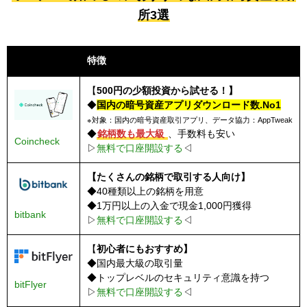
所3選
取引所名
特徴
【
500円の少額投資から試せる！】
◆
国内の暗号資産アプリダウンロード数.No1
※対象：国内の暗号資産取引アプリ、データ協力：AppTweak
◆
銘柄数も最大級
、手数料も安い
Coincheck
▷
無料で口座開設する
◁
【たくさんの銘柄で取引する人向け】
◆40種類以上の銘柄を用意
◆1万円以上の入金で現金1,000円獲得
bitbank
▷
無料で口座開設する
◁
【
初心者にもおすすめ】
◆国内最大級の取引量
◆トップレベルのセキュリティ意識を持つ
bitFlyer
▷
無料で口座開設する
◁