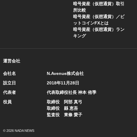
暗号資産（仮想通貨）取引
所比較
暗号資産（仮想通貨）／ビ
ットコインFXとは
暗号資産（仮想通貨）ラン
キング
運営会社
会社名
N.Avenue株式会社
設立日
2018年11月28日
代表者
代表取締役社長 神本 侑季
役員
取締役 阿部 真弓
取締役 縣 恵吾
監査役 東條 愛子
© 2026 NADA NEWS