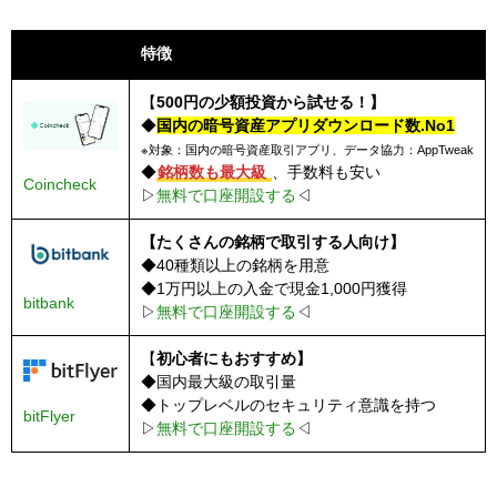
ステーブルコインのデメリット
取引所名
特徴
価格変動がなく、保有だけでは利益は期待できない
【
500円の少額投資から試せる！】
裏付け資産の信用が失墜すると暴落する可能性がある
◆
国内の暗号資産アプリダウンロード数.No1
代表的なステーブルコイン一覧
※対象：国内の暗号資産取引アプリ、データ協力：AppTweak
◆
銘柄数も最大級
、手数料も安い
Coincheck
テザー（USDT）
▷
無料で口座開設する
◁
USDコイン（USDC）
【たくさんの銘柄で取引する人向け】
◆40種類以上の銘柄を用意
ダイ（DAI）
◆1万円以上の入金で現金1,000円獲得
bitbank
▷
無料で口座開設する
◁
日本におけるステーブルコインについて
【
初心者にもおすすめ】
PR
◆国内最大級の取引量
◆トップレベルのセキュリティ意識を持つ
bitFlyer
▷
無料で口座開設する
◁