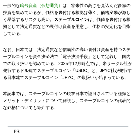
一般的な
暗号資産（仮想通貨）
は、将来性の高さを見込んだ多額の
投資を集めているが、価格を裏付ける根拠は薄く、価格変動が激し
く暴落するリスクも高い。
ステーブルコイン
は、価値を裏付ける根
拠として法定通貨などの裏付け資産を用意し、価格の安定化を目指
している。
なお、日本では、法定通貨など信頼性の高い裏付け資産を持つステ
ーブルコインを資金決済法で「電子決済手段」として定義し、国内
での取り扱いを認めている。2025年12月時点では、米サークル社が
発行するドル建てステーブルコイン「USDC」と、JPYC社が発行す
る日本建てステーブルコイン「JPYC」の取扱いが始まっている。
本記事では、ステーブルコインの現在日本で認可されている種類と
メリット・デメリットについて解説し、ステーブルコインの代表的
な銘柄についても紹介する。
PR