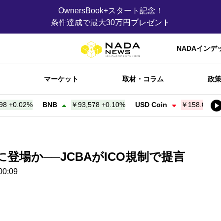
OwnersBook+スタート記念！
条件達成で最大30万円プレゼント
NADAインデ
マーケット
取材・コラム
政
.02%
BNB
￥93,578
+
0.10%
USD Coin
￥158.05
-0.01%
に登場か──JCBAがICO規制で提言
0:09