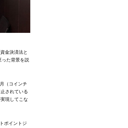
る資金決済法と
至った背景を説
1月（コインチ
禁止されている
か実現してこな
ットポイントジ