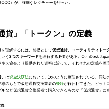
員COO）が、詳細なレクチャーを行った。
通貨」「トークン」の定義
容を理解するには、前提として
仮想通貨
、
ユーティリティトー
という
3つのキーワード
を理解する必要がある。CoinDesk Ja
ジネス協会より提供された資料に沿って、それぞれの定義を整
貨」
は
資金決済法
において、次のように整理されている。同法
主導のもとで仮想通貨交換業者の
登録
が行われてきた。ビット
プルなど仮想通貨交換業者で購入できるものが「仮想通貨」に