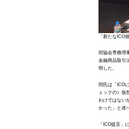
「新たなICO
同協会専務理
金融商品取引
明した。
同氏は「ICO
ェックの）仮
わけではない
かった」と述
「ICO提言」