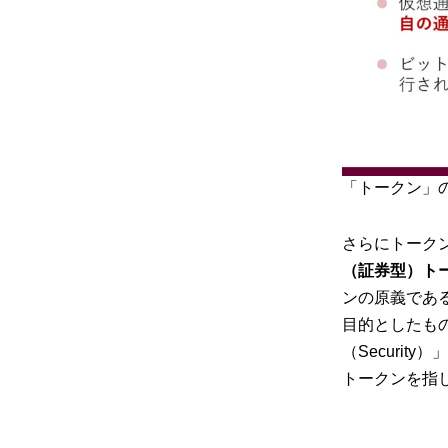
「トークン」の定
さらにトーク
（証券型）ト
ンの原義であ
目的としたも
（Securi
トークンを指