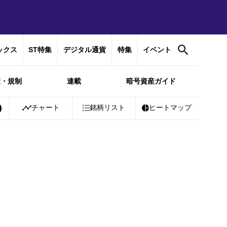
ックス
ST特集
デジタル通貨
特集
イベント
策・規制
連載
暗号資産ガイド
Bitcoin
チャート
￥10,253,332
+
銘柄リスト
0.87%
Ethereum
ヒートマップ
￥302,461
+
0.52