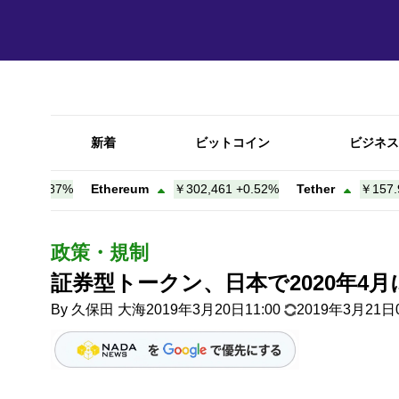
新着
ビットコイン
ビジネス
+
0.87%
Ethereum
￥302,461
+
0.52%
Tether
￥157.98
+
0
政策・規制
証券型トークン、日本で2020年4月
By
久保田 大海
2019年3月20日11:00
2019年3月21日0