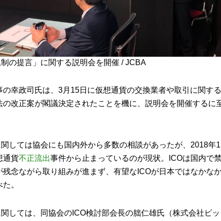
規制の提言」に関する説明会を開催 / JCBA
事の幸政司氏は、3月15日に仮想通貨の交換業者や取引に関す
法の改正案が閣議決定されたことを機に、説明会を開催するに
に関しては協会にも国内外から多数の相談があったが、2018年
想通貨
不正流出
事件から止まっているのが現状。ICOは国内で
が残念ながら取り組みが進まず、有望なICOが日本ではなかな
べた。
に関しては、同協会のICO検討部会長の朏仁雄氏（株式会社ビ