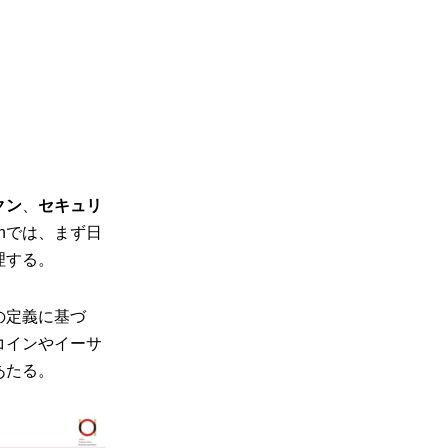
クン
、
セキュリ
panでは、まず日
理する。
の定義に基づ
コインやイーサ
あたる。