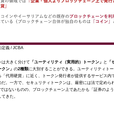
義 / JCBA
ンは大きく分けて
「ユーティリティ（実用的）トークン」
と
「
ークン」
の
2種類
に大別することができる。ユーティリティトー
る「代用硬貨」に近く、トークン発行者が提供するサービス内
のだ。一方で、セキュリティトークンは、厳密には法で定めら
ty）」ではないものの、ブロックチェーン上であたかも「証券のよ
してきた。