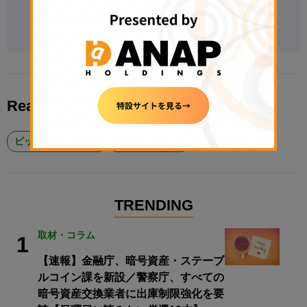
1月より現職。
Follow @RW_matsuda on X
Read More About
ビットコイン #BTC
楽天ウォレット
TRENDING
取材・コラム
1
【速報】金融庁、暗号資産・ステーブ
ルコイン課を新設／警察庁、すべての
暗号資産交換業者に出庫制限強化を要