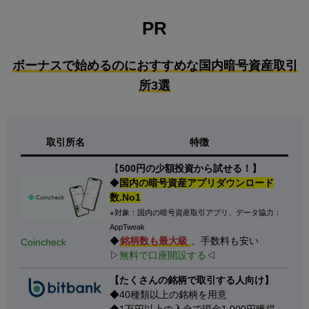
PR
ボーナスで始めるのにおすすめな国内暗号資産取引
所3選
取引所名
特徴
【
500円の少額投資から試せる！】
◆
国内の暗号資産アプリダウンロード
数.No1
※対象：国内の暗号資産取引アプリ、データ協力：
AppTweak
◆
銘柄数も最大級
、手数料も安い
Coincheck
▷
無料で口座開設する
◁
【たくさんの銘柄で取引する人向け】
◆40種類以上の銘柄を用意