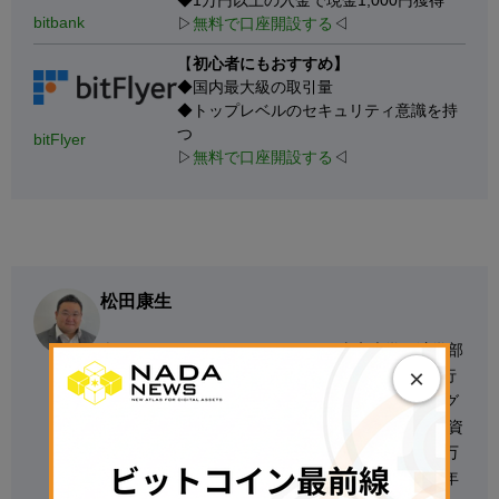
◆1万円以上の入金で現金1,000円獲得
bitbank
▷
無料で口座開設する
◁
【
初心者にもおすすめ】
◆国内最大級の取引量
◆トップレベルのセキュリティ意識を持
つ
bitFlyer
▷
無料で口座開設する
◁
松田康生
楽天ウォレットシニアアナリスト 東京大学経済学部
×
で国際通貨体制を専攻。三菱UFJ銀行・ドイツ銀行
グループで為替・債券のセールス・トレーディング
業務に従事。2018年より暗号資産交換業者で暗号資
産市場の分析・予想に従事、2021年のピーク800万
円、年末500万円と予想、ほぼ的中させる。2022年