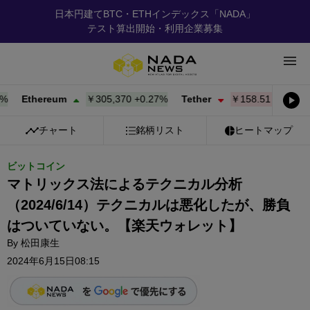
日本円建てBTC・ETHインデックス「NADA」
テスト算出開始・利用企業募集
Ethereum
￥305,370
+
0.27%
Tether
￥158.51
-0.01%
B
チャート
銘柄リスト
ヒートマップ
ビットコイン
マトリックス法によるテクニカル分析
（2024/6/14）テクニカルは悪化したが、勝負
はついていない。【楽天ウォレット】
By
松田康生
2024年6月15日08:15