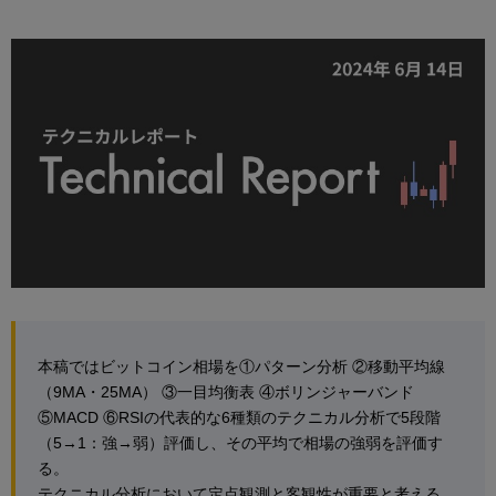
本稿ではビットコイン相場を①パターン分析 ②移動平均線
（9MA・25MA） ③一目均衡表 ④ボリンジャーバンド
⑤MACD ⑥RSIの代表的な6種類のテクニカル分析で5段階
（5→1：強→弱）評価し、その平均で相場の強弱を評価す
る。
テクニカル分析において定点観測と客観性が重要と考える。