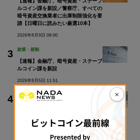
【速報】金融庁、暗号資産・ステーブ
ルコイン課を新設／警察庁、すべての
暗号資産交換業者に出庫制限強化を要
請【日曜日に読みたい厳選10本】
2026年8月9日 08:00
政策・規制
3
【速報】金融庁、暗号資産・ステーブ
ルコイン課を新設
2026年8月5日 11:51
×
政策・規制
4
クラリティ法案、9月15日に審議入り
手続き採決可能に──米政府が日程公
表
2026年8月9日 11:28