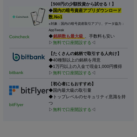
【
500円の少額投資から試せる！】
◆
国内の暗号資産アプリダウンロード
数.No1
※対象：国内の暗号資産取引アプリ、データ協力：
AppTweak
◆
銘柄数も最大級
、手数料も安い
Coincheck
▷
無料で口座開設する
◁
【たくさんの銘柄で取引する人向け】
◆40種類以上の銘柄を用意
◆1万円以上の入金で現金1,000円獲得
bitbank
▷
無料で口座開設する
◁
【
初心者にもおすすめ】
◆国内最大級の取引量
◆トップレベルのセキュリティ意識を持
つ
bitFlyer
▷
無料で口座開設する
◁