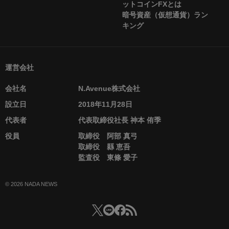
ットコインFXとは
暗号資産（仮想通貨）ラン
キング
運営会社
会社名
N.Avenue株式会社
設立日
2018年11月28日
代表者
代表取締役社長 神本 侑季
役員
取締役 阿部 真弓
取締役 縣 恵吾
監査役 東條 愛子
© 2026 NADA NEWS