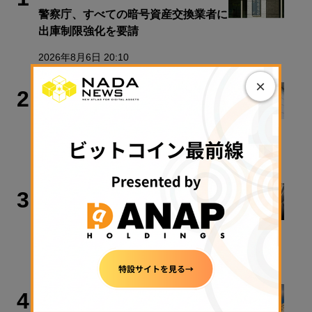
警察庁、すべての暗号資産交換業者に
出庫制限強化を要請
2026年8月6日 20:10
×
政策・規制
2
金融庁、暗号資産新課のトップに安富
氏
2026年8月7日 17:26
取材・コラム
3
【入門解説】ビットコインの法律が変
わる、税金も変わる
2026年8月7日 14:15
政策・規制
4