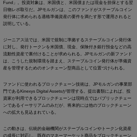
Fund」。投資対象は、米国債と、米国債または現金を担保とする翌
日物レポ取引だ。JPモルガンは、このファンドがステーブルコイン
発行体に求められる適格準備資産の要件を満たす形で運用されると
説明している。
ジーニアス法では、米国で規制に準拠するステーブルコイン発行体
に対し、発行トークンを米国債、現金、保険付き銀行預金などの高
流動性資産で裏付けることが求められる。JPモルガンの新ファンド
は、こうした規制環境を踏まえ、ステーブルコイン発行体が準備資
産を管理するためのオンチェーン型商品として位置づけられる。
ファンドに使われるブロックチェーン技術は、JPモルガンの事業部
門であるKinexys Digital Assetsが管理する。提出書類によれば、投
資家が利用できるブロックチェーンは現時点ではパブリックチェー
ンであるイーサリアムのみだが、将来的には他のブロックチェーン
への拡大も見込まれている。
この動きは、伝統的金融機関がステーブルコインやトークン化資産
の成長に対応し、既存のマネーマーケット商品をブロックチェーン