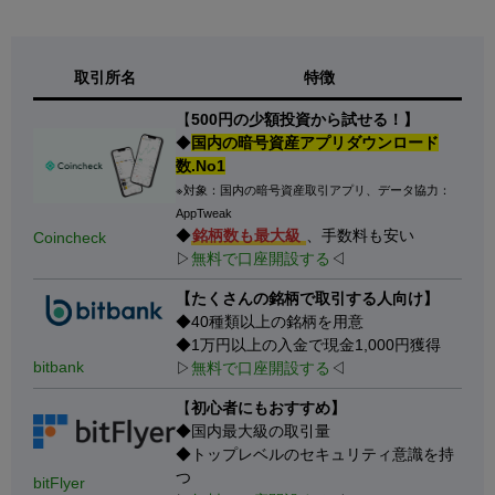
取引所名
特徴
【
500円の少額投資から試せる！】
◆
国内の暗号資産アプリダウンロード
数.No1
※対象：国内の暗号資産取引アプリ、データ協力：
AppTweak
◆
銘柄数も最大級
、手数料も安い
Coincheck
▷
無料で口座開設する
◁
【たくさんの銘柄で取引する人向け】
◆40種類以上の銘柄を用意
◆1万円以上の入金で現金1,000円獲得
bitbank
▷
無料で口座開設する
◁
【
初心者にもおすすめ】
◆国内最大級の取引量
◆トップレベルのセキュリティ意識を持
つ
bitFlyer