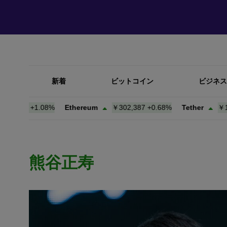
新着
ビットコイン
ビジネス
537
+
1.08%
Ethereum
￥302,387
+
0.68%
Tether
￥157.7
熊谷正寿