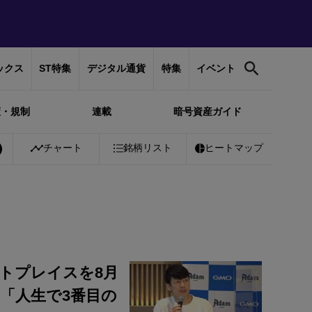
ックス
ST特集
デジタル通貨
特集
イベント
策・規制
連載
暗号資産ガイド
0%
Bitcoin
チャート
￥10,250,537
銘柄リスト
+
1.08%
Ethereum
ヒートマップ
￥302,387
+
ットプレイスを8月
：「人生で3番目の