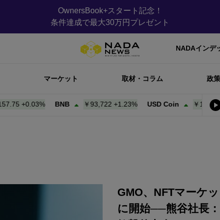
OwnersBook+スタート記念！
条件達成で最大30万円プレゼント
NADAインデ
マーケット
取材・コラム
政
5
+
0.03%
BNB
￥93,722
+
1.23%
USD Coin
￥157.81
+
0.0
GMO、NFTマーケ
に開始──熊谷社長