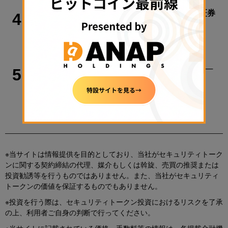
ケネディクスら、ステーブルコインでデジタル証券
4
を即時決済へ＝日経
2026年7月30日 14:10
ロードスター証券、新体制初の不動産ST提供へ──
5
横浜の大型ホテル裏付けに38.3億円募集
2026年7月16日 18:53
※当サイトは情報提供を目的としており、当社がセキュリティトーク
ンに関する契約締結の代理、媒介もしくは斡旋、売買の推奨または
投資勧誘等を行うものではありません。また、当社がセキュリティ
トークンの価値を保証するものでもありません。
※投資を行う際は、セキュリティトークン投資におけるリスクを了承
の上、利用者ご自身の判断で行ってください。