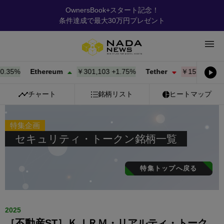
OwnersBook+スタート記念！
条件達成で最大30万円プレゼント
.35%
Ethereum
￥301,103
+
1.75%
Tether
￥157.95
-0.0
チャート
銘柄リスト
ヒートマップ
特集企画
セキュリティ・トークン銘柄一覧
特集トップへ戻る
2025
［不動産ST］ＫＪＲＭ・リアルティ・トーク