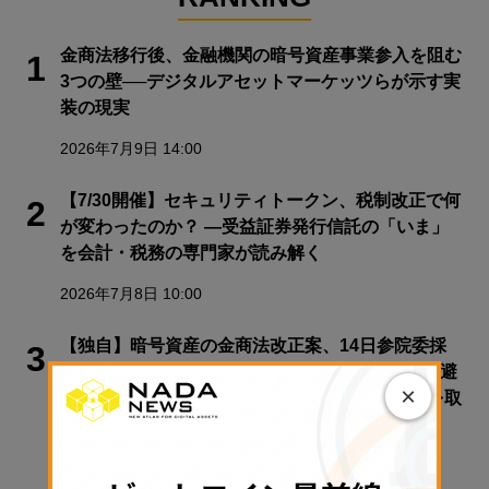
金商法移行後、金融機関の暗号資産事業参入を阻む
1
3つの壁──デジタルアセットマーケッツらが示す実
装の現実
2026年7月9日 14:00
【7/30開催】セキュリティトークン、税制改正で何
2
が変わったのか？ ―受益証券発行信託の「いま」
を会計・税務の専門家が読み解く
2026年7月8日 10:00
【独自】暗号資産の金商法改正案、14日参院委採
3
決へ 17日会期末までの成立確実に──秋先送り回避
×
／全米郡保安官協会、クラリティ法案への反対を取
り下げ【日曜日に読みたい厳選10本】
2026年7月12日 08:00