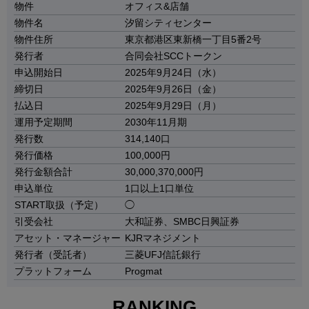
物件
オフィス&店舗
物件名
汐留シティセンター
物件住所
東京都港区東新橋一丁目5番2号
発行者
合同会社SCCトークン
申込開始日
2025年9月24日（水）
締切日
2025年9月26日（金）
払込日
2025年9月29日（月）
運用予定期間
2030年11月期
発行数
314,140口
発行価格
100,000円
発行金額合計
30,000,370,000円
申込単位
1口以上1口単位
START取扱（予定）
◯
引受会社
大和証券、SMBC日興証券
アセット・マネージャー
KJRマネジメント
発行者（受託者）
三菱UFJ信託銀行
プラットフォーム
Progmat
RANKING