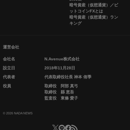
暗号資産（仮想通貨）／ビ
ットコインFXとは
暗号資産（仮想通貨）ラン
キング
運営会社
会社名
N.Avenue株式会社
設立日
2018年11月28日
代表者
代表取締役社長 神本 侑季
役員
取締役 阿部 真弓
取締役 縣 恵吾
監査役 東條 愛子
© 2026 NADA NEWS