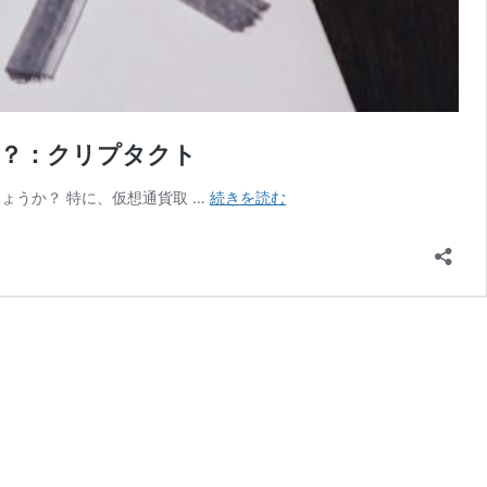
り？：クリプタクト
ま
ょうか？ 特に、仮想通貨取 …
続きを読む
だ
間
に
合
う！
仮
想
通
貨
（暗
号
資